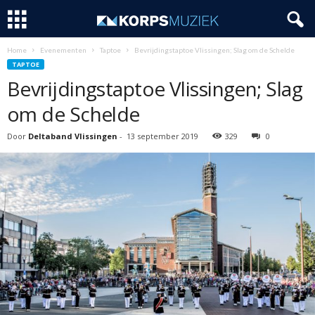
Home
Evenementen
Taptoe
Bevrijdingstaptoe Vlissingen; Slag om de Schelde
TAPTOE
Bevrijdingstaptoe Vlissingen; Slag
om de Schelde
Door
Deltaband Vlissingen
-
13 september 2019
329
0