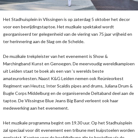
Het Stadhuisplein in Vlissingen is op zaterdag 5 oktober het decor
voor een bevrijdingstaptoe. Het muzikale spektakel wordt
georganiseerd ter gelegenheid van de viering van 75 jaar vrijheid en
ter herinnering aan de Slag om de Schelde.
De muzikale trekpleister van het evenement is Show &
Marchingband Kunst en Genoegen. De meervoudig wereldkampioen
uit Leiden staat te boek als een van ‘s werelds beste
amateurorkesten. Naast K&G Leiden nemen ook Reünieorkest
Regiment van Heutsz, Inter Scaldis pipes and drums, Juliana Drum &
Bugle Corps Middelburg en de organiserende Deltaband deel aan de
taptoe. De Vlissingse Blue Jeans Big Band verleent ook haar
medewerking aan het evenement.
Het muzikale programma begint om 19.30 uur. Op het Stadhuisplein
zal speciaal voor dit evenement een tribune met kuipstoelen worden
geplaatst. Kaarten voor de hoofdtribune zijn te bestellen via de