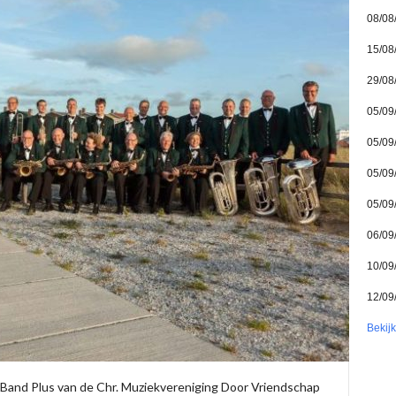
08/08
15/08
29/08
05/09
05/09
05/09
05/09
06/09
10/09
12/09
Bekij
Band Plus van de Chr. Muziekvereniging Door Vriendschap