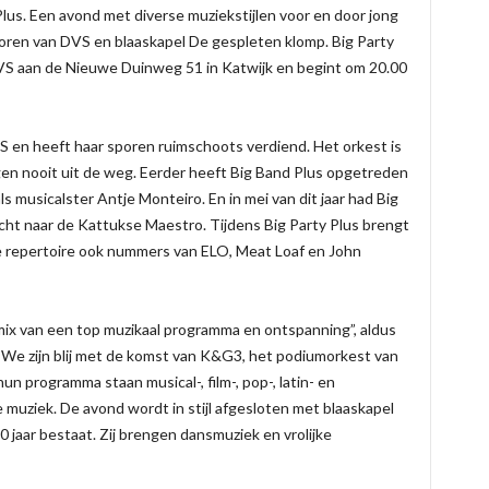
 Plus. Een avond met diverse muziekstijlen voor en door jong
ioren van DVS en blaaskapel De gespleten klomp. Big Party
DVS aan de Nieuwe Duinweg 51 in Katwijk en begint om 20.00
VS en heeft haar sporen ruimschoots verdiend. Het orkest is
gen nooit uit de weg. Eerder heeft Big Band Plus opgetreden
 musicalster Antje Monteiro. En in mei van dit jaar had Big
cht naar de Kattukse Maestro. Tijdens Big Party Plus brengt
de repertoire ook nummers van ELO, Meat Loaf en John
 mix van een top muzikaal programma en ontspanning”, aldus
e zijn blij met de komst van K&G3, het podiumorkest van
n programma staan musical-, film-, pop-, latin- en
 muziek. De avond wordt in stijl afgesloten met blaaskapel
 jaar bestaat. Zij brengen dansmuziek en vrolijke