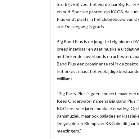
Sterk (DVS) voor het vierde jaar Big Party
en oud. Speciale gasten zijn K&G3, de Jun
Plus vindt plaats in het clubgebouw van 
uur. De toegang is gratis.
Big Band Plus is de jongste telg binnen D
breed inzetbaar en gaat muzikale uitdagin
met bekende coverbands en artiesten, zoals
Band Plus een prominente rol in de zoekto
het orkest naast het veelzijdige bestaan
Williams.
“Big Party Plus is geen concert, maar een
Kees Onderwater namens Big Band Plus. “W
K&G met vele jaren muzikale ervaring. Op hu
dansmuziek, maar ook ballades en klassieke
De gespleten Klomp van K&G die dit jaar 50
meezingers.”