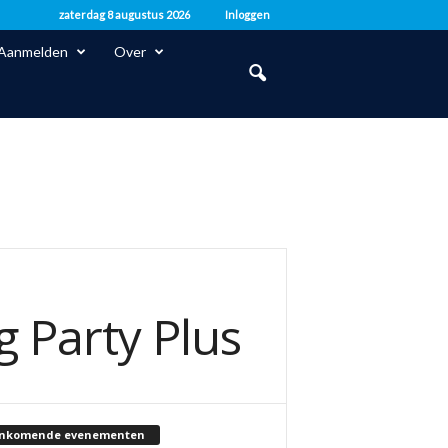
zaterdag 8 augustus 2026
Inloggen
Aanmelden
Over
g Party Plus
nkomende evenementen