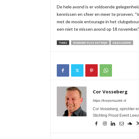
De hele avond is er voldoende gelegenheid 
kennissen en sfeer en meer te proeven. “
met de mooie entourage in het clubgebou
een niet te missen avond op 18 november.
TAGS
BIGBAND PLUS KATWIJK
K&G3 LEIDEN
Cor Vosseberg
https://korpsmuziek.nl
Cor Vosseberg, oprichter en
Stichting Proud Event Lee