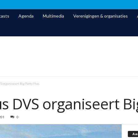
asts
Agenda
Multimedia
Verenigingen & organisaties
S organiseert Big Party Plus
s DVS organiseert Bi
201
0
Aa