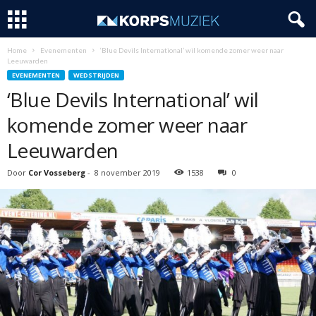
Home
Evenementen
‘Blue Devils International’ wil komende zomer weer naar
Leeuwarden
EVENEMENTEN
WEDSTRIJDEN
‘Blue Devils International’ wil
komende zomer weer naar
Leeuwarden
Door
Cor Vosseberg
-
8 november 2019
1538
0