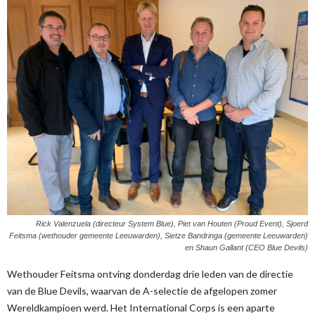
Rick Valenzuela (directeur System Blue), Piet van Houten (Proud Event), Sjoerd
Feitsma (wethouder gemeente Leeuwarden), Sietze Bandringa (gemeente Leeuwarden)
en Shaun Gallant (CEO Blue Devils)
Wethouder Feitsma ontving donderdag drie leden van de directie
van de Blue Devils, waarvan de A-selectie de afgelopen zomer
Wereldkampioen werd. Het International Corps is een aparte