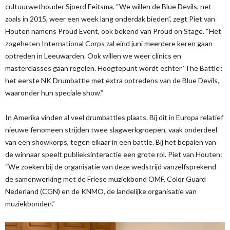
cultuurwethouder Sjoerd Feitsma. “We willen de Blue Devils, net
zoals in 2015, weer een week lang onderdak bieden”, zegt Piet van
Houten namens Proud Event, ook bekend van Proud on Stage. “Het
zogeheten International Corps zal eind juni meerdere keren gaan
optreden in Leeuwarden. Ook willen we weer clinics en
masterclasses gaan regelen. Hoogtepunt wordt echter ‘The Battle’:
het eerste NK Drumbattle met extra optredens van de Blue Devils,
waaronder hun speciale show.”
In Amerika vinden al veel drumbattles plaats. Bij dit in Europa relatief
nieuwe fenomeen strijden twee slagwerkgroepen, vaak onderdeel
van een showkorps, tegen elkaar in een battle. Bij het bepalen van
de winnaar speelt publieksinteractie een grote rol. Piet van Houten:
“We zoeken bij de organisatie van deze wedstrijd vanzelfsprekend
de samenwerking met de Friese muziekbond OMF, Color Guard
Nederland (CGN) en de KNMO, de landelijke organisatie van
muziekbonden.”