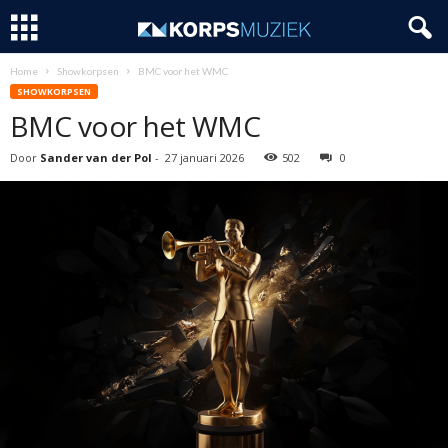
Home
Showkorpsen
BMC voor het WMC
SHOWKORPSEN
BMC voor het WMC
Door
Sander van der Pol
-
27 januari 2026
502
0