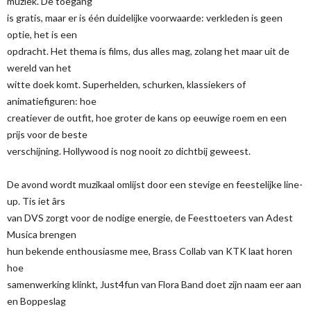
muziek. De toegang
is gratis, maar er is één duidelijke voorwaarde: verkleden is geen
optie, het is een
opdracht. Het thema is films, dus alles mag, zolang het maar uit de
wereld van het
witte doek komt. Superhelden, schurken, klassiekers of
animatiefiguren: hoe
creatiever de outfit, hoe groter de kans op eeuwige roem en een
prijs voor de beste
verschijning. Hollywood is nog nooit zo dichtbij geweest.
De avond wordt muzikaal omlijst door een stevige en feestelijke line-
up. Tis iet ârs
van DVS zorgt voor de nodige energie, de Feesttoeters van Adest
Musica brengen
hun bekende enthousiasme mee, Brass Collab van KTK laat horen
hoe
samenwerking klinkt, Just4fun van Flora Band doet zijn naam eer aan
en Boppeslag