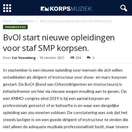
Home
Organisaties
BvOI start nieuwe opleidingen voor staf SMP korpsen.
ORGANISATIES
BvOI start nieuwe opleidingen
voor staf SMP korpsen.
Door
Cor Vosseberg
-
18 oktober 2021
294
0
In september is een nieuwe opleiding voor mensen die zich willen
ontwikkelen als dirigent of instructeur voor show- en mars-korpsen
gestart. De BvOI (Bond van Orkestdirigenten en Instructeurs) is
initiatiefnemer om hier via nieuwe wegen invulling aan te geven. Op
een KNMO congres eind 2019 is bij een aantal korpsen en
professionals getoetst of er behoefte is en waar een dergelijke
opleiding aan zou moeten voldoen. De constatering was ook dat het
steeds lastiger is om een goede dirigent of instructeur te vinden die
niet alleen de adequate muzikale professionaliteit bezit, maar tevens