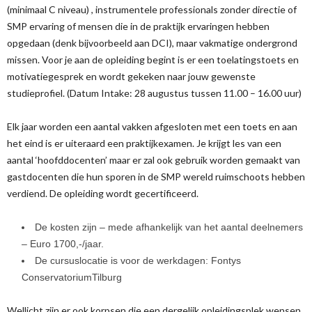
(minimaal C niveau) , instrumentele professionals zonder directie of
SMP ervaring of mensen die in de praktijk ervaringen hebben
opgedaan (denk bijvoorbeeld aan DCI), maar vakmatige ondergrond
missen. Voor je aan de opleiding begint is er een toelatingstoets en
motivatiegesprek en wordt gekeken naar jouw gewenste
studieprofiel. (Datum Intake: 28 augustus tussen 11.00 – 16.00 uur)
Elk jaar worden een aantal vakken afgesloten met een toets en aan
het eind is er uiteraard een praktijkexamen. Je krijgt les van een
aantal ‘hoofddocenten’ maar er zal ook gebruik worden gemaakt van
gastdocenten die hun sporen in de SMP wereld ruimschoots hebben
verdiend. De opleiding wordt gecertificeerd.
De kosten zijn – mede afhankelijk van het aantal deelnemers
– Euro 1700,-/jaar.
De cursuslocatie is voor de werkdagen: Fontys
ConservatoriumTilburg
Wellicht zijn er ook korpsen die een dergelijk opleidingsplek wensen