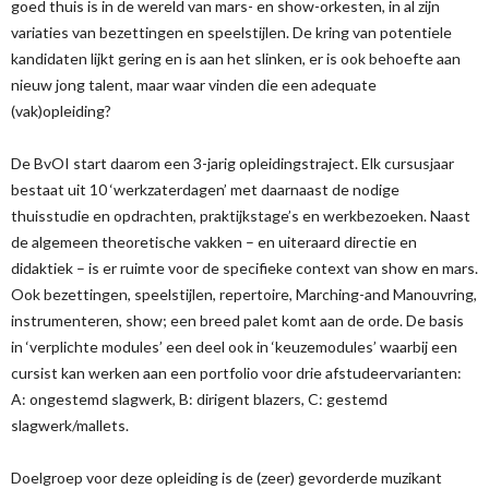
goed thuis is in de wereld van mars- en show-orkesten, in al zijn
variaties van bezettingen en speelstijlen. De kring van potentiele
kandidaten lijkt gering en is aan het slinken, er is ook behoefte aan
nieuw jong talent, maar waar vinden die een adequate
(vak)opleiding?
De BvOI start daarom een 3-jarig opleidingstraject. Elk cursusjaar
bestaat uit 10 ‘werkzaterdagen’ met daarnaast de nodige
thuisstudie en opdrachten, praktijkstage’s en werkbezoeken. Naast
de algemeen theoretische vakken – en uiteraard directie en
didaktiek – is er ruimte voor de specifieke context van show en mars.
Ook bezettingen, speelstijlen, repertoire, Marching-and Manouvring,
instrumenteren, show; een breed palet komt aan de orde. De basis
in ‘verplichte modules’ een deel ook in ‘keuzemodules’ waarbij een
cursist kan werken aan een portfolio voor drie afstudeervarianten:
A: ongestemd slagwerk, B: dirigent blazers, C: gestemd
slagwerk/mallets.
Doelgroep voor deze opleiding is de (zeer) gevorderde muzikant