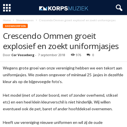
Home
Showkorpsen
Crescendo Ommen groeit explosief en zoekt uniformjasjes
SHOWKORPSEN
Crescendo Ommen groeit
explosief en zoekt uniformjasjes
Door
Cor Vosseberg
-
7 september 2018
976
0
Wegens grote groei van onze vereniging hebben we een tekort aan
uniformjasjes. We zoeken ongeveer of minimaal 25 jasjes in dezelfde
kleur als op de bijgevoegde foto’s.
Het model (met of zonder boord, met of zonder overhemd, stiksel
etc) en een heel klein kleurverschil is niet hinderlijk. Wij willen
eventueel ook de pet, baret of ander hoofddeksel overnemen.
Heeft uw vereniging nieuwe uniformen en wil zij de oude