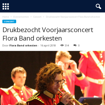
Home
Evenementen
Concert
Drukbezocht Voorjaarsconcert Flora Band orkesten
CONCERT
Drukbezocht Voorjaarsconcert
Flora Band orkesten
Door
Flora Band orkesten
-
16 april 2018
514
0