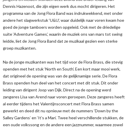
Dennis Hazenoot, die zijn eigen werk dus mocht dirigeren. Het
programma van de Jong Flora Band was indrukwekkend, met onder
andere het slagwerkstuk ‘U&U’, waar duidelijk naar voren kwam hoe
goed de jonge tamboers worden opgeleid. Ook met de driedelige
suite ‘Adventure Games’, waarin de muziek ons van mars tot swing
leidde, liet de Jong Flora Band dat ze muzikaal gezien een sterke
groep muzikanten.
Na de jonge muzikanten was het tijd voor de Flora Brass, die stevig
openden met het stuk ‘North en South’. Een kort maar mooi werk,
dat origineel de opening was van de gelijknamige serie. De Flora
Brass openden hun deel van het concert met dit stuk. Dit onder
leiding van dirigent Joop van Dijk. Direct na de opening werd
zangeres Lisa van Arend naar voren geroepen. Deze zangeres heeft
al eerder tijdens het Valentijnsconcert met Flora Brass samen
gewerkt en deed dit nu opnieuw met de nummers ‘Down by the
Salley Gardens’ en ‘It’s a Man’. Twee heel verschillende stukken, de
een oude volkssong en de andere een jazznummer, waarmee zowel