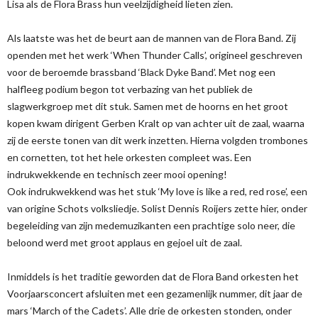
Lisa als de Flora Brass hun veelzijdigheid lieten zien.
Als laatste was het de beurt aan de mannen van de Flora Band. Zij
openden met het werk ‘When Thunder Calls’, origineel geschreven
voor de beroemde brassband ‘Black Dyke Band’. Met nog een
halfleeg podium begon tot verbazing van het publiek de
slagwerkgroep met dit stuk. Samen met de hoorns en het groot
kopen kwam dirigent Gerben Kralt op van achter uit de zaal, waarna
zij de eerste tonen van dit werk inzetten. Hierna volgden trombones
en cornetten, tot het hele orkesten compleet was. Een
indrukwekkende en technisch zeer mooi opening!
Ook indrukwekkend was het stuk ‘My love is like a red, red rose’, een
van origine Schots volksliedje. Solist Dennis Roijers zette hier, onder
begeleiding van zijn medemuzikanten een prachtige solo neer, die
beloond werd met groot applaus en gejoel uit de zaal.
Inmiddels is het traditie geworden dat de Flora Band orkesten het
Voorjaarsconcert afsluiten met een gezamenlijk nummer, dit jaar de
mars ‘March of the Cadets’. Alle drie de orkesten stonden, onder