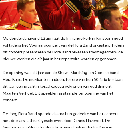
Op donderdagavond 12 april zat de Immanuelkerk in Rijnsburg goed
vol tijdens het Voorjaarsconcert van de Flora Band orkesten. Tijdens
dit concert presenteren de Flora Band orkesten traditiegetrouw de
nieuwe werken die dit jaar in het repertoire worden opgenomen.
De opening was dit jaar aan de Show-, Marching- en Concertband
Flora Band. De muzikanten hadden, ter ere van hun 50-jarig bestaan
dit jaar, een prachtig koraal cadeau gekregen van oud dirigent
Maarten Verhoef. Dit speelden zij staande ter opening van het
concert.
De Jong Flora Band opende daarna hun gedeelte van het concert
met de mars ‘Lithium’, geschreven door Dennis Hazenoot. De
jongens en meiden stonden deze avond ook onder leiding van