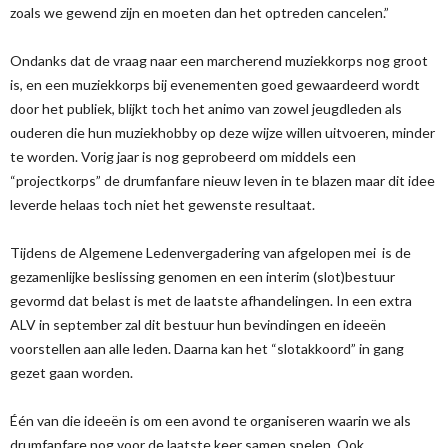
zoals we gewend zijn en moeten dan het optreden cancelen.”
Ondanks dat de vraag naar een marcherend muziekkorps nog groot
is, en een muziekkorps bij evenementen goed gewaardeerd wordt
door het publiek, blijkt toch het animo van zowel jeugdleden als
ouderen die hun muziekhobby op deze wijze willen uitvoeren, minder
te worden. Vorig jaar is nog geprobeerd om middels een
“projectkorps” de drumfanfare nieuw leven in te blazen maar dit idee
leverde helaas toch niet het gewenste resultaat.
Tijdens de Algemene Ledenvergadering van afgelopen mei is de
gezamenlijke beslissing genomen en een interim (slot)bestuur
gevormd dat belast is met de laatste afhandelingen. In een extra
ALV in september zal dit bestuur hun bevindingen en ideeën
voorstellen aan alle leden. Daarna kan het “slotakkoord” in gang
gezet gaan worden.
Één van die ideeën is om een avond te organiseren waarin we als
drumfanfare nog voor de laatste keer samen spelen. Ook