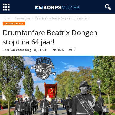
Home
Showkorpsen
Drumfanfare Beatrix Dongen stopt na 64 jaar!
SHOWKORPSEN
Drumfanfare Beatrix Dongen
stopt na 64 jaar!
Door
Cor Vosseberg
-
8 juli 2019
1656
0