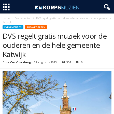
Home
Evenementen
DVS regelt gratis muziek voor de ouderen en de hele gemeente
Katwijk
EVENEMENTEN
SHOWKORPSEN
DVS regelt gratis muziek voor de
ouderen en de hele gemeente
Katwijk
Door
Cor Vosseberg
-
28 augustus 2023
334
0