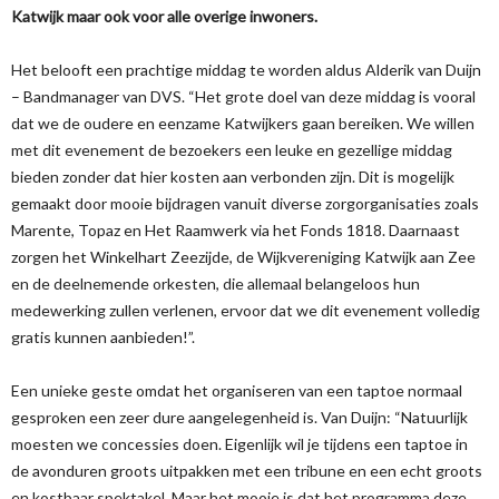
Katwijk maar ook voor alle overige inwoners.
Het belooft een prachtige middag te worden aldus Alderik van Duijn
– Bandmanager van DVS. “Het grote doel van deze middag is vooral
dat we de oudere en eenzame Katwijkers gaan bereiken. We willen
met dit evenement de bezoekers een leuke en gezellige middag
bieden zonder dat hier kosten aan verbonden zijn. Dit is mogelijk
gemaakt door mooie bijdragen vanuit diverse zorgorganisaties zoals
Marente, Topaz en Het Raamwerk via het Fonds 1818. Daarnaast
zorgen het Winkelhart Zeezijde, de Wijkvereniging Katwijk aan Zee
en de deelnemende orkesten, die allemaal belangeloos hun
medewerking zullen verlenen, ervoor dat we dit evenement volledig
gratis kunnen aanbieden!”.
Een unieke geste omdat het organiseren van een taptoe normaal
gesproken een zeer dure aangelegenheid is. Van Duijn: “Natuurlijk
moesten we concessies doen. Eigenlijk wil je tijdens een taptoe in
de avonduren groots uitpakken met een tribune en een echt groots
en kostbaar spektakel. Maar het mooie is dat het programma deze