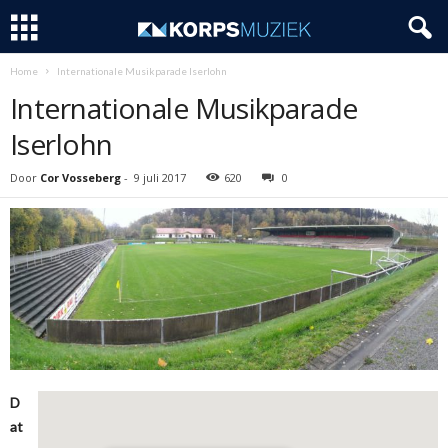
Home
Internationale Musikparade Iserlohn
Internationale Musikparade
Iserlohn
Door
Cor Vosseberg
-
9 juli 2017
620
0
D
at