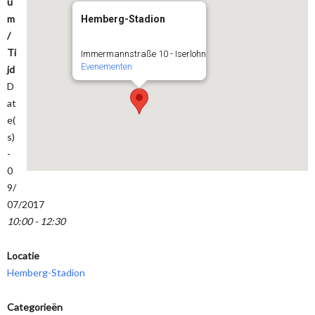
u
m
Hemberg-Stadion
/
Ti
Immermannstraße 10 - Iserlohn
Evenementen
jd
D
at
e(
s)
-
0
9/
07/2017
10:00 - 12:30
Locatie
Hemberg-Stadion
Categorieën