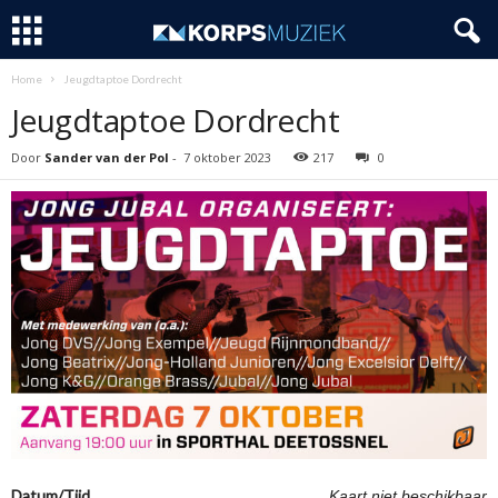
Home
Jeugdtaptoe Dordrecht
Jeugdtaptoe Dordrecht
Door
Sander van der Pol
-
7 oktober 2023
217
0
Datum/Tijd
Kaart niet beschikbaar