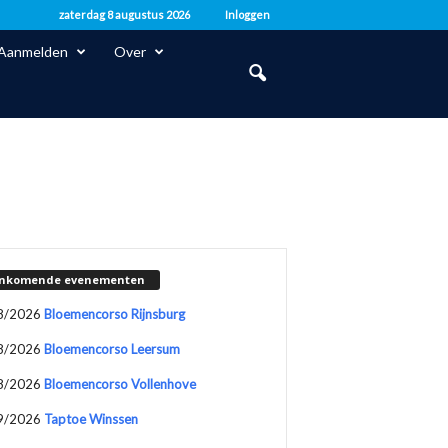
zaterdag 8 augustus 2026
Inloggen
Aanmelden
Over
nkomende evenementen
8/2026
Bloemencorso Rijnsburg
8/2026
Bloemencorso Leersum
8/2026
Bloemencorso Vollenhove
9/2026
Taptoe Winssen