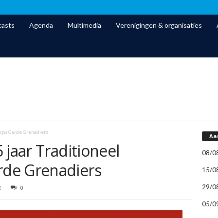
asts
Agenda
Multimedia
Verenigingen & organisaties
orps Garde Grenadiers
Aa
 jaar Traditioneel
08/0
de Grenadiers
15/0
29/0
2
0
05/0