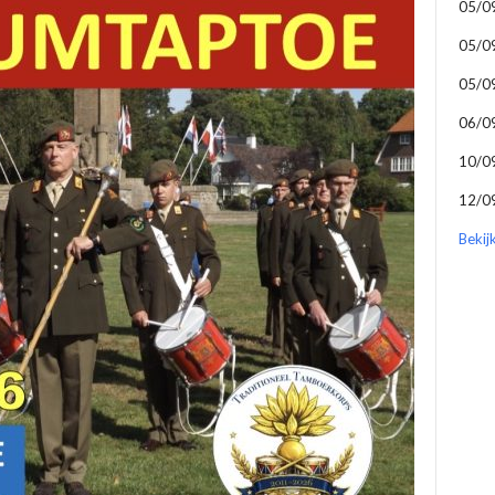
05/0
05/0
05/0
06/0
10/0
12/0
Bekij