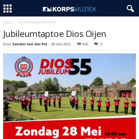
Home
Jubileumtaptoe Dios Oijen
Jubileumtaptoe Dios Oijen
Door
Sander van der Pol
-
28 mei 2023
963
0