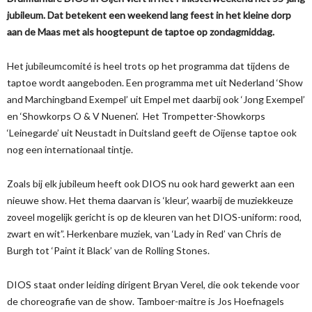
jubileum. Dat betekent een weekend lang feest in het kleine dorp
aan de Maas met als hoogtepunt de taptoe op zondagmiddag.
Het jubileumcomité is heel trots op het programma dat tijdens de
taptoe wordt aangeboden. Een programma met uit Nederland ‘Show
and Marchingband Exempel’ uit Empel met daarbij ook ‘Jong Exempel’
en ‘Showkorps O & V Nuenen’. Het Trompetter-Showkorps
‘Leinegarde’ uit Neustadt in Duitsland geeft de Oijense taptoe ook
nog een internationaal tintje.
Zoals bij elk jubileum heeft ook DIOS nu ook hard gewerkt aan een
nieuwe show. Het thema daarvan is ‘kleur’, waarbij de muziekkeuze
zoveel mogelijk gericht is op de kleuren van het DIOS-uniform: rood,
zwart en wit”. Herkenbare muziek, van ‘Lady in Red’ van Chris de
Burgh tot ‘Paint it Black’ van de Rolling Stones.
DIOS staat onder leiding dirigent Bryan Verel, die ook tekende voor
de choreografie van de show. Tamboer-maitre is Jos Hoefnagels