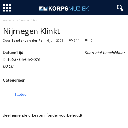
Home
Nijmegen Klinkt
Nijmegen Klinkt
Door
Sander van der Pol
-
6 juni 2026
914
0
Datum/Tijd
Kaart niet beschikbaar
Date(s) - 06/06/2026
00:00
Categorieën
Taptoe
deelnemende orkesten: (onder voorbehoud)