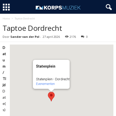
Home
Taptoe Dordrecht
Taptoe Dordrecht
Door
Sander van der Pol
-
27 april 2026
2176
0
D
at
u
m
Statenplein
/
Ti
Statenplein - Dordrecht
Evenementen
jd
D
at
e(
s)
-