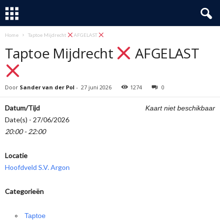
Home
Taptoe Mijdrecht
AFGELAST
Taptoe Mijdrecht
AFGELAST
Door
Sander van der Pol
-
27 juni 2026
1274
0
Datum/Tijd
Kaart niet beschikbaar
Date(s) - 27/06/2026
20:00 - 22:00
Locatie
Hoofdveld S.V. Argon
Categorieën
Taptoe