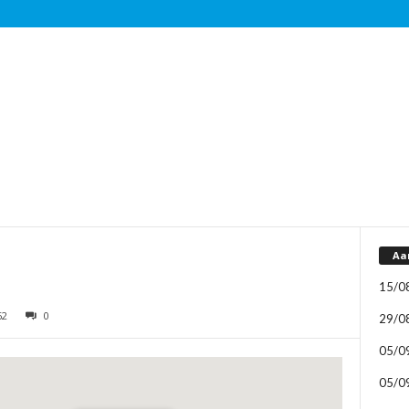
Aa
15/0
62
0
29/0
05/0
05/0