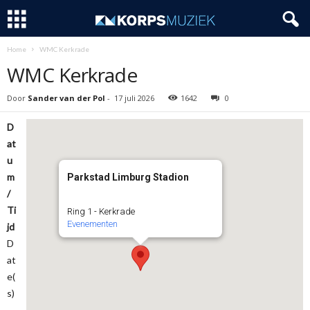
Home
WMC Kerkrade
WMC Kerkrade
Door
Sander van der Pol
-
17 juli 2026
1642
0
D
at
u
m
Parkstad Limburg Stadion
/
Ti
Ring 1 - Kerkrade
Evenementen
jd
D
at
e(
s)
-