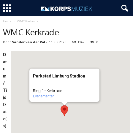
Home
WMC Kerkrade
WMC Kerkrade
Door
Sander van der Pol
-
11 juli 2026
1162
0
D
at
u
m
Parkstad Limburg Stadion
/
Ti
Ring 1 - Kerkrade
Evenementen
jd
D
at
e(
s)
-