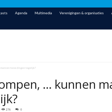
asts
Agenda
Multimedia
Verenigingen & organisaties
 mannen twee dingen tegelijk?
Trompen, … kunnen m
ijk?
276
0