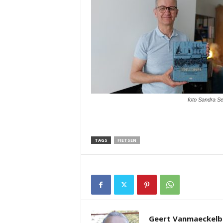
foto Sandra S
TAGS
FIETSEN
Geert Vanmaeckelb