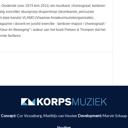
IK Oostende (van 1974 tem 2011) als muzikant, choreograaf, tamboer-
alig voorzitter stuurgroep drupershopi (drumbands, percussie
n pipe bands) VLAMO (Vlaamse Amateurmuziekorganisatie) ,
zine / docent en jurylid exercitie - tamboer-majoor / choreograaf /
 Kleur én Beweging" / auteur van het boek Fietsen & Trompen dat het
sende fanfares.
Concept:
Cor Vosseberg, Matthijs van Houten
Development:
Marvin Schaap
Hosting: