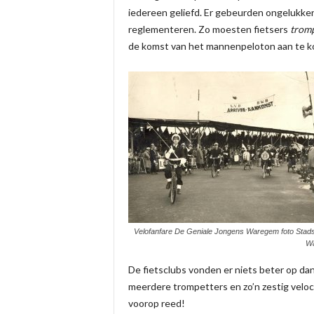
iedereen geliefd. Er gebeurden ongelukke
reglementeren. Zo moesten fietsers
trom
de komst van het mannenpeloton aan te k
Velofanfare De Geniale Jongens Waregem foto Stads
W
De fietsclubs vonden er niets beter op dan 
meerdere trompetters en zo’n zestig velo
voorop reed!