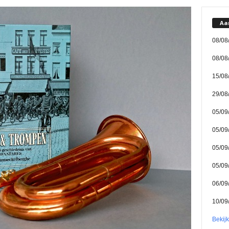
Aa
08/08
08/08
15/08
29/08
05/09
05/09
05/09
05/09
06/09
10/09
Bekij