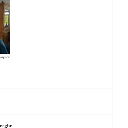
eurynck
erghe