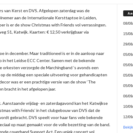
ers van Kerst en DVS. Afgelopen zaterdag was de
Aa
nemer aan de Internationale Kersttaptoe in Leiden,
08/08
r is er de show Christmas with Friends vol verrassingen.
g 51, Katwijk. Kaarten: € 12,50 verkrijgbaar via
15/08
29/08
toe in december. Maar traditioneel is er in de aanloop naar
05/09
oo in het Leidse ECC Center. Samen met de bekende
05/09
re orkesten verzorgde de Marchingband ’s avonds een
 op de middag een speciale uitvoering voor gehandicapten
05/09
decor was er een prachtige versie van de show ‘The
05/09
n bracht in het afgelopen jaar.
06/09
. Aanstaande vrijdag- en zaterdagavond kan het Katwijkse
10/09
stmas with Friends’ in het clubgebouw van DVS dat de
12/09
wordt gebracht. DVS speelt voor haar fans vele bekende
eciaal op maat gemaakt voor de volle bezetting van de band.
Bekij
nde coverband Support Act. Een uniek concert vol