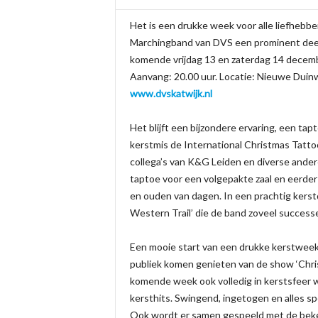
Het is een drukke week voor alle liefhebb
Marchingband van DVS een prominent deel
komende vrijdag 13 en zaterdag 14 decembe
Aanvang: 20.00 uur. Locatie: Nieuwe Duinwe
www.dvskatwijk.nl
Het blijft een bijzondere ervaring, een tap
kerstmis de International Christmas Tatt
collega’s van K&G Leiden en diverse ande
taptoe voor een volgepakte zaal en eerder
en ouden van dagen. In een prachtig kerst
Western Trail’ die de band zoveel successe
Een mooie start van een drukke kerstweek
publiek komen genieten van de show ‘Chri
komende week ook volledig in kerstsfeer 
kersthits. Swingend, ingetogen en alles sp
Ook wordt er samen gespeeld met de beke