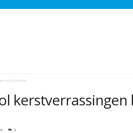
gen bij DVS Katwijk
l kerstverrassingen 
06
0