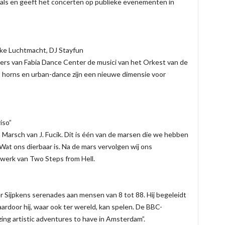
vals en geeft het concerten op publieke evenementen in
jke Luchtmacht, DJ Stayfun
rs van Fabia Dance Center de musici van het Orkest van de
 horns en urban-dance zijn een nieuwe dimensie voor
iso”
rsch van J. Fucik. Dit is één van de marsen die we hebben
t ons dierbaar is. Na de mars vervolgen wij ons
 werk van Two Steps from Hell.
r Sijpkens serenades aan mensen van 8 tot 88. Hij begeleidt
waardoor hij, waar ook ter wereld, kan spelen. De BBC-
zing artistic adventures to have in Amsterdam”.