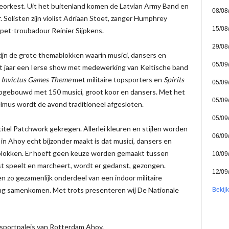
tieorkest. Uit het buitenland komen de Latvian Army Band en
08/08
Solisten zijn violist Adriaan Stoet, zanger Humphrey
15/08
mpet-troubadour Reinier Sijpkens.
29/08
ijn de grote themablokken waarin musici, dansers en
05/09
 dit jaar een Ierse show met medewerking van Keltische band
e
Invictus Games Theme
met militaire topsporters en
Spirits
05/09
gebouwd met 150 musici, groot koor en dansers. Met het
05/09
elmus wordt de avond traditioneel afgesloten.
05/09
tel Patchwork gekregen. Allerlei kleuren en stijlen worden
06/09
in Ahoy echt bijzonder maakt is dat musici, dansers en
blokken. Er hoeft geen keuze worden gemaakt tussen
10/09
est speelt en marcheert, wordt er gedanst, gezongen.
12/09
n zo gezamenlijk onderdeel van een indoor militaire
ng samenkomen. Met trots presenteren wij De Nationale
Bekij
 sportpaleis van Rotterdam Ahoy.