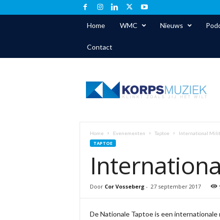
Home
WMC
Nieuws
Podc
Contact
K
o
r
p
s
m
u
Home
Evenementen
Taptoe
International Mil
z
TAPTOE
i
Internationa
e
k
.
Door
Cor Vosseberg
-
27 september 2017
n
l
De Nationale Taptoe is een internationale