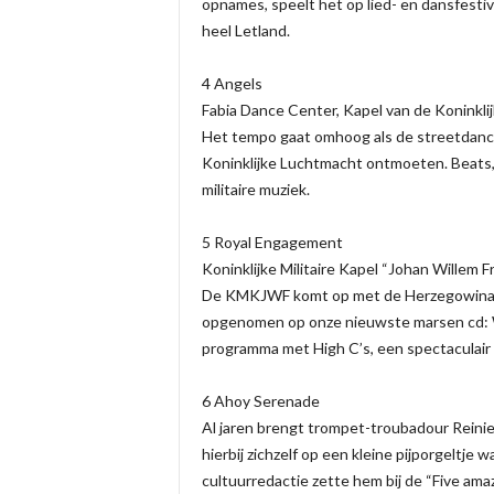
opnames, speelt het op lied- en dansfesti
heel Letland.
4 Angels
Fabia Dance Center, Kapel van de Koninkli
Het tempo gaat omhoog als de streetdance
Koninklijke Luchtmacht ontmoeten. Beats,
militaire muziek.
5 Royal Engagement
Koninklijke Militaire Kapel “Johan Willem Fr
De KMKJWF komt op met de Herzegowina Ma
opgenomen op onze nieuwste marsen cd: Wa
programma met High C’s, een spectaculair
6 Ahoy Serenade
Al jaren brengt trompet-troubadour Reinie
hierbij zichzelf op een kleine pijporgeltje 
cultuurredactie zette hem bij de “Five ama