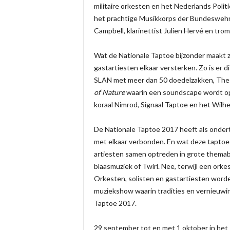
militaire orkesten en het Nederlands Poli
het prachtige Musikkorps der Bundeswehr. 
Campbell, klarinettist Julien Hervé en tro
Wat de Nationale Taptoe bijzonder maakt z
gastartiesten elkaar versterken. Zo is er
SLAN met meer dan 50 doedelzakken, Th
of Nature
waarin een soundscape wordt op
koraal Nimrod, Signaal Taptoe en het Wilh
De Nationale Taptoe 2017 heeft als onderti
met elkaar verbonden. En wat deze taptoe 
artiesten samen optreden in grote thema
blaasmuziek of Twirl. Nee, terwijl een ork
Orkesten, solisten en gastartiesten worde
muziekshow waarin tradities en vernieuwi
Taptoe 2017.
29 september tot en met 1 oktober in het