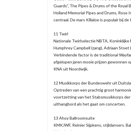
Guards”, The Pipes & Drums of the Royal B
Holland Memorial Pipes and Drums, Rose Iri
centraal. De mars Killaloe is populair bij d
11 Twirl
Nationale Twirlselectie NBTA, Koninklijke 
Humphrey Campbell (zang), Adriaan Stoet 
Verbindende factor is de traditional Wayfa
afgelopen jaren mooie prijzen gewonnen op
KNA uit Noordwijk.
12 Musikkorps der Bundeswehr uit Duitsl
Optreden van een prachtig groot harmonie-
voortzetting van het Stabsmusikkorps der 
uithangbord als het gaat om concerten.
13 Ahoy Ballroomsuite
KMKJWF, Reinier Sijpkens, stijldansers. Ball