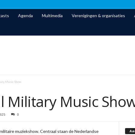
asts
Agenda
Multimedia
Verenigingen & organisaties
itary Music Show
l Military Music Sho
925
0
Aa
 militaire muziekshow. Centraal staan de Nederlandse