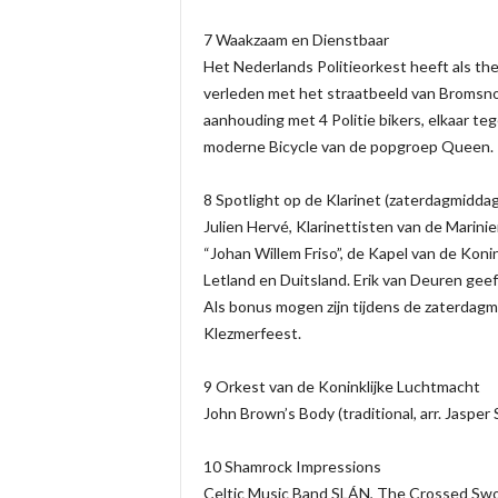
7 Waakzaam en Dienstbaar
Het Nederlands Politieorkest heeft als th
verleden met het straatbeeld van Bromsno
aanhouding met 4 Politie bikers, elkaar t
moderne Bicycle van de popgroep Queen.
8 Spotlight op de Klarinet (zaterdagmiddag
Julien Hervé, Klarinettisten van de Marinie
“Johan Willem Friso”, de Kapel van de Koni
Letland en Duitsland. Erik van Deuren geef
Als bonus mogen zijn tijdens de zaterdag
Klezmerfeest.
9 Orkest van de Koninklijke Luchtmacht
John Brown’s Body (traditional, arr. Jaspe
10 Shamrock Impressions
Celtic Music Band SLÁN, The Crossed Swor