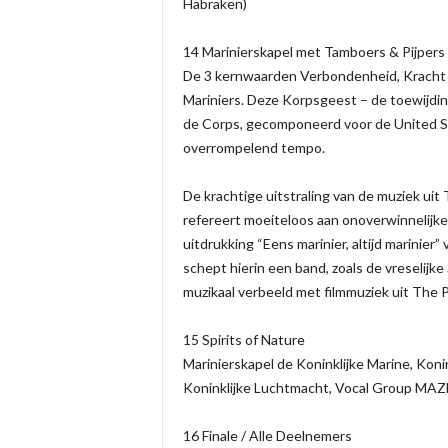
Habraken)
14 Marinierskapel met Tamboers & Pijpers
De 3 kernwaarden Verbondenheid, Kracht 
Mariniers. Deze Korpsgeest – de toewijdin
de Corps, gecomponeerd voor de United St
overrompelend tempo.
De krachtige uitstraling van de muziek ui
refereert moeiteloos aan onoverwinnelijke 
uitdrukking “Eens marinier, altijd marinie
schept hierin een band, zoals de vreselijke
muzikaal verbeeld met filmmuziek uit The Pa
15 Spirits of Nature
Marinierskapel de Koninklijke Marine, Konin
Koninklijke Luchtmacht, Vocal Group MAZE,
16 Finale / Alle Deelnemers