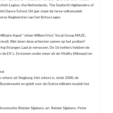
ritish Legion, the Netherlands, The Seaforth Highlanders of
sh Dance School. Dit jaar staat de Ierse volksmuziek
e Ierse Regimenten van het Britse Leger.
Militaire Kapel “Johan Willem Friso”, Vocal Group MAZE,
(viool). Wat doen deze artiesten samen op het podium?
ring Stranger. Laat je verrassen. De 16 twirlers hebben de
 de EK’s. Ze komen onder meer uit de Vitality (Alkmaar) en
and
orkest uit Siegburg. Het orkest is, sinds 2000, de
Bundeswehr en geldt voor de Duitse militaire muziek het
roomsuite (Reinier Sijpkens, arr. Reinier Sijpkens, Peter