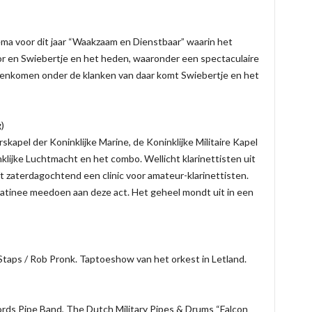
ema voor dit jaar “Waakzaam en Dienstbaar” waarin het
r en Swiebertje en het heden, waaronder een spectaculaire
egenkomen onder de klanken van daar komt Swiebertje en het
)
rskapel der Koninklijke Marine, de Koninklijke Militaire Kapel
nklijke Luchtmacht en het combo. Wellicht klarinettisten uit
t zaterdagochtend een clinic voor amateur-klarinettisten.
matinee meedoen aan deze act. Het geheel mondt uit in een
r Staps / Rob Pronk. Taptoeshow van het orkest in Letland.
ds Pipe Band, The Dutch Military Pipes & Drums “Falcon