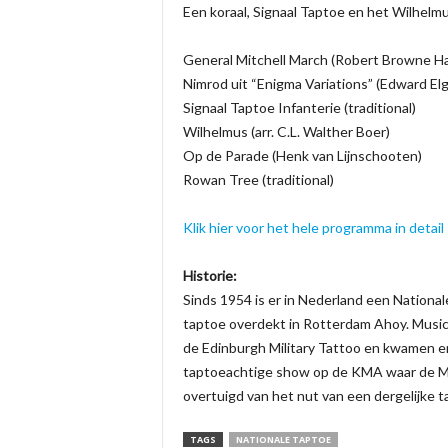
Een koraal, Signaal Taptoe en het Wilhelmu
General Mitchell March (Robert Browne Hal
Nimrod uit “Enigma Variations” (Edward Elg
Signaal Taptoe Infanterie (traditional)
Wilhelmus (arr. C.L. Walther Boer)
Op de Parade (Henk van Lijnschooten)
Rowan Tree (traditional)
Klik hier voor het hele programma in detail
Historie:
Sinds 1954 is er in Nederland een Nationale
taptoe overdekt in Rotterdam Ahoy. Musici
de Edinburgh Military Tattoo en kwamen e
taptoeachtige show op de KMA waar de Mini
overtuigd van het nut van een dergelijke t
TAGS
NATIONALE TAPTOE