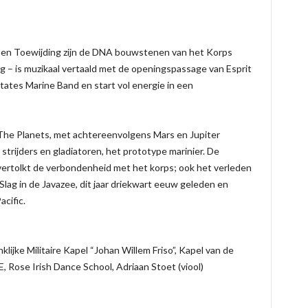
en Toewijding zijn de DNA bouwstenen van het Korps
g – is muzikaal vertaald met de openingspassage van Esprit
ates Marine Band en start vol energie in een
t The Planets, met achtereenvolgens Mars en Jupiter
strijders en gladiatoren, het prototype marinier. De
r” vertolkt de verbondenheid met het korps; ook het verleden
 Slag in de Javazee, dit jaar driekwart eeuw geleden en
cific.
klijke Militaire Kapel “Johan Willem Friso”, Kapel van de
 Rose Irish Dance School, Adriaan Stoet (viool)