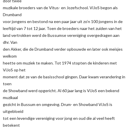
door twee
muzikale broeders van de Vitus- en Jozefschool. ViJoS begon als
Drumband
voor jongens en bestond na een paar jaar uit zo’n 100 jongens in de
leeftijd van 7 tot 12 jaar. Toen de broeders naar het zuiden van het
land vertrokken werd de Bussumse vereniging overgedragen aan
dhr. Van
den Akker, die de Drumband verder opbouwde en later ook meisjes
welkom
heette om muziek te maken. Tot 1974 stopten de kinderen met
ViJoS op het
moment dat ze van de basisschool gingen. Daar kwam verandering in
toen
de Showband werd opgericht. Al 60 jaar lang is ViJoS een bekend
muzikaal
gezicht in Bussum en omgeving. Drum- en Showband ViJoS is
uitgebloeid
tot een levendige vereniging voor jong en oud die al veel heeft
betekent