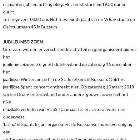
diamanten jubileum: bling bling. Het feest start om 19.30 uur en
duurt
tot ongeveer 00.00 uur. Het feest vindt plaats in de ViJoS-studio op
Ceintuurbaan 45 in Bussum.
JUBILEUMSEIZOEN
Uiteraard worden er verschillende activiteiten georganiseerd tijdens
het
jubileumseizoen. Zo geeft de Showband op zaterdag 16 december
het
jaarlijkse Winterconcert in de St. Jozefkerk in Bussum. Ook het
jaarlijkse Spant-concert ontbreekt niet. Op zaterdag 10 maart 2018
spelen Drum- en Showband onder andere ‘gouwe ouwen’ uit het
rijke
muzikale verleden van ViJoS. Daarnaast is er achteraf weer een
ouderwets
‘bal na’ in Spant. In juni organiseert de Bussumse muziekvereniging
een
taptoe waar zij bands uit het hele land voor uitnodigen. Er is dus