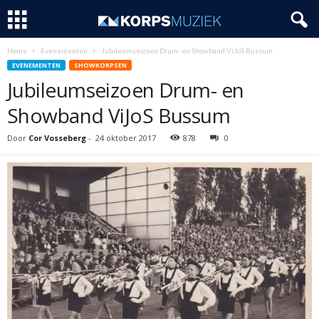
Home
Evenementen
Jubileumseizoen Drum- en Showband ViJoS Bussum
EVENEMENTEN
SHOWKORPSEN
Jubileumseizoen Drum- en
Showband ViJoS Bussum
Door
Cor Vosseberg
-
24 oktober 2017
878
0