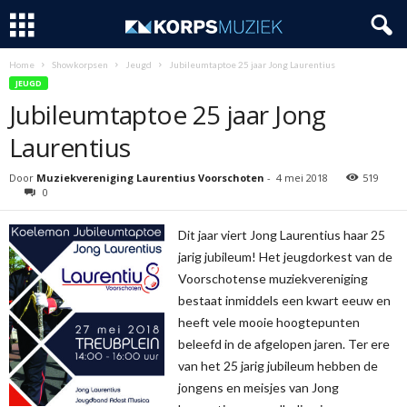
Home
Showkorpsen
Jeugd
Jubileumtaptoe 25 jaar Jong Laurentius
JEUGD
Jubileumtaptoe 25 jaar Jong
Laurentius
Door
Muziekvereniging Laurentius Voorschoten
-
4 mei 2018
519
0
Dit jaar viert Jong Laurentius haar 25
jarig jubileum! Het jeugdorkest van de
Voorschotense muziekvereniging
bestaat inmiddels een kwart eeuw en
heeft vele mooie hoogtepunten
beleefd in de afgelopen jaren. Ter ere
van het 25 jarig jubileum hebben de
jongens en meisjes van Jong