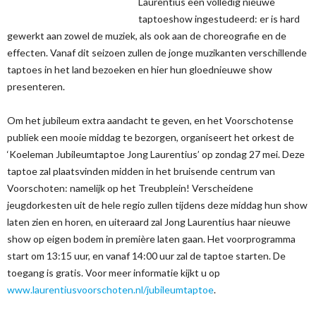
Laurentius een volledig nieuwe
taptoeshow ingestudeerd: er is hard
gewerkt aan zowel de muziek, als ook aan de choreografie en de
effecten. Vanaf dit seizoen zullen de jonge muzikanten verschillende
taptoes in het land bezoeken en hier hun gloednieuwe show
presenteren.
Om het jubileum extra aandacht te geven, en het Voorschotense
publiek een mooie middag te bezorgen, organiseert het orkest de
‘Koeleman Jubileumtaptoe Jong Laurentius’ op zondag 27 mei. Deze
taptoe zal plaatsvinden midden in het bruisende centrum van
Voorschoten: namelijk op het Treubplein! Verscheidene
jeugdorkesten uit de hele regio zullen tijdens deze middag hun show
laten zien en horen, en uiteraard zal Jong Laurentius haar nieuwe
show op eigen bodem in première laten gaan. Het voorprogramma
start om 13:15 uur, en vanaf 14:00 uur zal de taptoe starten. De
toegang is gratis. Voor meer informatie kijkt u op
www.laurentiusvoorschoten.nl/jubileumtaptoe
.