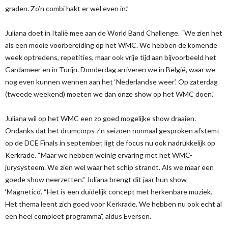
graden. Zo’n combi hakt er wel even in.”
Juliana doet in Italië mee aan de World Band Challenge. “We zien het
als een mooie voorbereiding op het WMC. We hebben de komende
week optredens, repetities, maar ook vrije tijd aan bijvoorbeeld het
Gardameer en in Turijn. Donderdag arriveren we in België, waar we
nog even kunnen wennen aan het ‘Nederlandse weer’. Op zaterdag
(tweede weekend) moeten we dan onze show op het WMC doen.”
Juliana wil op het WMC een zo goed mogelijke show draaien.
Ondanks dat het drumcorps z’n seizoen normaal gesproken afstemt
op de DCE Finals in september, ligt de focus nu ook nadrukkelijk op
Kerkrade. “Maar we hebben weinig ervaring met het WMC-
jurysysteem. We zien wel waar het schip strandt. Als we maar een
goede show neerzetten.” Juliana brengt dit jaar hun show
‘Magnetico’. “Het is een duidelijk concept met herkenbare muziek.
Het thema leent zich goed voor Kerkrade. We hebben nu ook echt al
een heel compleet programma”, aldus Eversen.