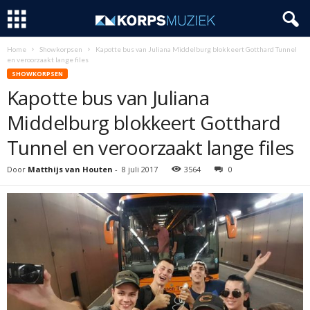
Home
Showkorpsen
Kapotte bus van Juliana Middelburg blokkeert Gotthard Tunnel
en veroorzaakt lange files
SHOWKORPSEN
Kapotte bus van Juliana
Middelburg blokkeert Gotthard
Tunnel en veroorzaakt lange files
Door
Matthijs van Houten
-
8 juli 2017
3564
0