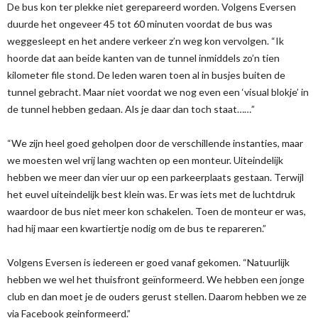
De bus kon ter plekke niet gerepareerd worden. Volgens Eversen
duurde het ongeveer 45 tot 60 minuten voordat de bus was
weggesleept en het andere verkeer z’n weg kon vervolgen. “Ik
hoorde dat aan beide kanten van de tunnel inmiddels zo’n tien
kilometer file stond. De leden waren toen al in busjes buiten de
tunnel gebracht. Maar niet voordat we nog even een ‘visual blokje’ in
de tunnel hebben gedaan. Als je daar dan toch staat……”
“We zijn heel goed geholpen door de verschillende instanties, maar
we moesten wel vrij lang wachten op een monteur. Uiteindelijk
hebben we meer dan vier uur op een parkeerplaats gestaan. Terwijl
het euvel uiteindelijk best klein was. Er was iets met de luchtdruk
waardoor de bus niet meer kon schakelen. Toen de monteur er was,
had hij maar een kwartiertje nodig om de bus te repareren.”
Volgens Eversen is iedereen er goed vanaf gekomen. “Natuurlijk
hebben we wel het thuisfront geïnformeerd. We hebben een jonge
club en dan moet je de ouders gerust stellen. Daarom hebben we ze
via Facebook geinformeerd.”