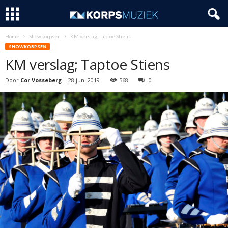
Home
Showkorpsen
KM verslag; Taptoe Stiens
SHOWKORPSEN
KM verslag; Taptoe Stiens
Door
Cor Vosseberg
-
28 juni 2019
568
0