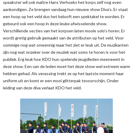
speakster wil ook maître Hans Verhoeks het korps zelf nog even
aankondigen. Ze brengen vandaag hun nieuwe show Diva’s. Er staat
een hoop op het veld dus het belooft een spektakel te worden. Er
gebeurd ook een hoop in deze leuke afwisselende show.
Verschillende secties van het korpsen laten mooie solo’s horen. Er
wordt gretig gebruik gemaakt van de attributen op het veld. Voor
sommige nog wat onwennig maar het ziet er leuk uit. De muzikanten
zijn nog wat onzeker over de muziek wat soms te horen is voor het
publiek. Erg leuk hoe KDO hun spelende jeugdleden meeneemt in
deze show. Een van de leden moet het deze show wel extreem warm
hebben gehad. Als verassing trekt ze op het laatste moment haar
uniform uit en komt er een mooi glitterpak tevoorschijn. Onder
leiding van deze diva verlaat KDO het veld.