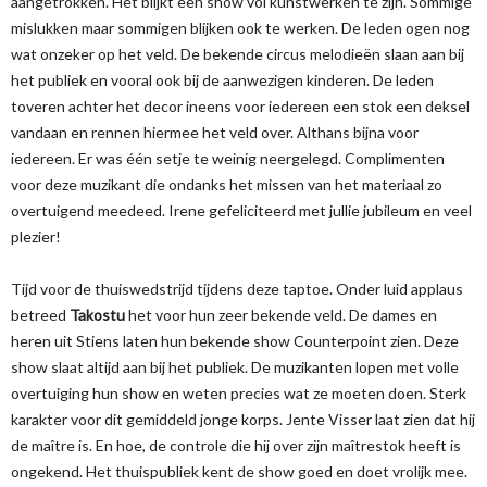
aangetrokken. Het blijkt een show vol kunstwerken te zijn. Sommige
mislukken maar sommigen blijken ook te werken. De leden ogen nog
wat onzeker op het veld. De bekende circus melodieën slaan aan bij
het publiek en vooral ook bij de aanwezigen kinderen. De leden
toveren achter het decor ineens voor iedereen een stok een deksel
vandaan en rennen hiermee het veld over. Althans bijna voor
iedereen. Er was één setje te weinig neergelegd. Complimenten
voor deze muzikant die ondanks het missen van het materiaal zo
overtuigend meedeed. Irene gefeliciteerd met jullie jubileum en veel
plezier!
Tijd voor de thuiswedstrijd tijdens deze taptoe. Onder luid applaus
betreed
Takostu
het voor hun zeer bekende veld. De dames en
heren uit Stiens laten hun bekende show Counterpoint zien. Deze
show slaat altijd aan bij het publiek. De muzikanten lopen met volle
overtuiging hun show en weten precies wat ze moeten doen. Sterk
karakter voor dit gemiddeld jonge korps. Jente Visser laat zien dat hij
de maître is. En hoe, de controle die hij over zijn maîtrestok heeft is
ongekend. Het thuispubliek kent de show goed en doet vrolijk mee.