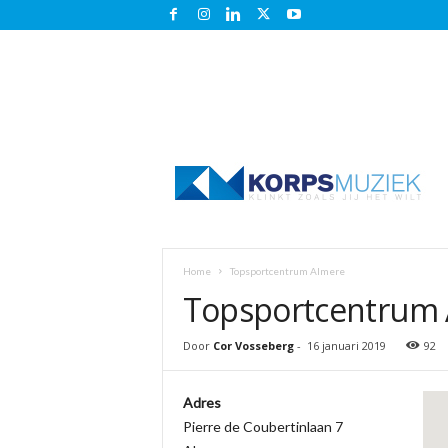
K
o
r
p
s
m
u
Home
Topsportcentrum Almere
z
Topsportcentrum
i
e
k
Door
Cor Vosseberg
-
16 januari 2019
92
.
n
Adres
l
Pierre de Coubertinlaan 7