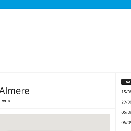
Aa
 Almere
15/0
0
29/0
05/0
05/0