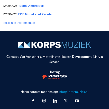
12/09/2026
Taptoe Amersfoort
12/09/2026
EDE Muziekstad Parade
Bekijk alle evenementen
Concept:
Cor Vosseberg, Matthijs van Houten
Development:
Marvin
Schaap
Hosting:
Neem contact met ons op:
info@korpsmuziek.nl