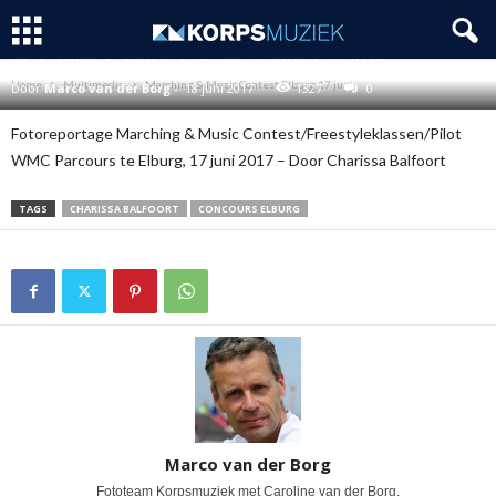
MULTIMEDIA
TAPTOE
Marching & Music Contest Elburg 17 juni
Home
Multimedia
Marching & Music Contest Elburg 17 juni
Door
Marco van der Borg
-
18 juni 2017
1327
0
Fotoreportage Marching & Music Contest/Freestyleklassen/Pilot
WMC Parcours te Elburg, 17 juni 2017 – Door Charissa Balfoort
TAGS
CHARISSA BALFOORT
CONCOURS ELBURG
Marco van der Borg
Fototeam Korpsmuziek met Caroline van der Borg.