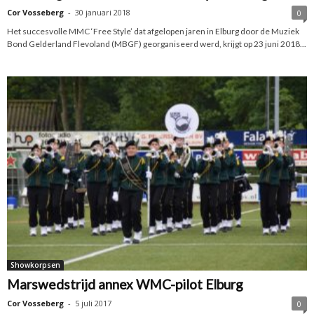
Cor Vosseberg
-
30 januari 2018
0
Het succesvolle MMC ‘Free Style’ dat afgelopen jaren in Elburg door de Muziek
Bond Gelderland Flevoland (MBGF) georganiseerd werd, krijgt op 23 juni 2018...
Showkorpsen
Marswedstrijd annex WMC-pilot Elburg
Cor Vosseberg
-
5 juli 2017
0