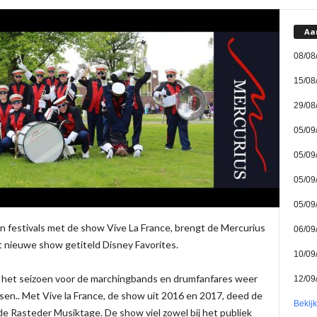
Aa
08/08
15/08
29/08
05/09
05/09
05/09
05/09
 festivals met de show Vive La France, brengt de Mercurius
06/09
 nieuwe show getiteld Disney Favorites.
10/09
at het seizoen voor de marchingbands en drumfanfares weer
12/09
sen.. Met Vive la France, de show uit 2016 en 2017, deed de
Bekij
 Rasteder Musiktage. De show viel zowel bij het publiek