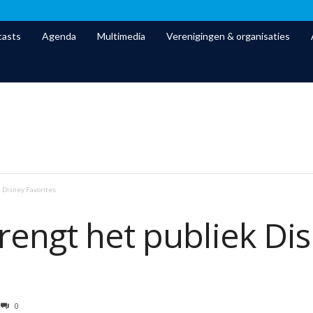
asts
Agenda
Multimedia
Verenigingen & organisaties
 Disney Favorites
rengt het publiek Di
0