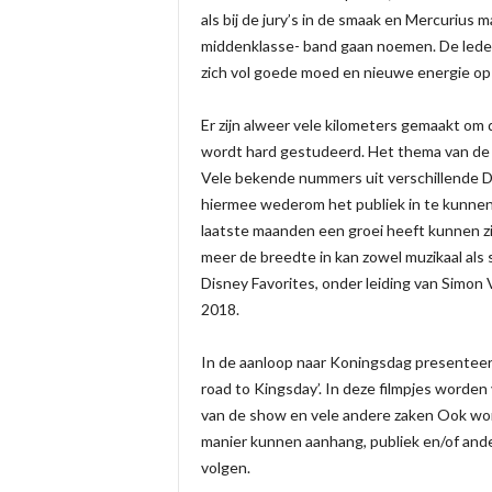
als bij de jury’s in de smaak en Mercurius
middenklasse- band gaan noemen. De lede
zich vol goede moed en nieuwe energie op
Er zijn alweer vele kilometers gemaakt om
wordt hard gestudeerd. Het thema van de sh
Vele bekende nummers uit verschillende D
hiermee wederom het publiek in te kunnen 
laatste maanden een groei heeft kunnen zi
meer de breedte in kan zowel muzikaal al
Disney Favorites, onder leiding van Simon 
2018.
In de aanloop naar Koningsdag presenteert
road to Kingsday’. In deze filmpjes worde
van de show en vele andere zaken Ook wo
manier kunnen aanhang, publiek en/of and
volgen.