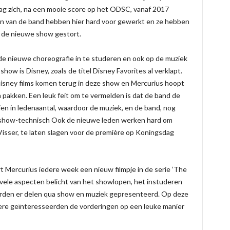
 mag zich, na een mooie score op het ODSC, vanaf 2017
n van de band hebben hier hard voor gewerkt en ze hebben
 de nieuwe show gestort.
 de nieuwe choreografie in te studeren en ook op de muziek
ow is Disney, zoals de titel Disney Favorites al verklapt.
isney films komen terug in deze show en Mercurius hoopt
pakken. Een leuk feit om te vermelden is dat de band de
en in ledenaantal, waardoor de muziek, en de band, nog
s show-technisch Ook de nieuwe leden werken hard om
Visser, te laten slagen voor de première op Koningsdag
 Mercurius iedere week een nieuw filmpje in de serie ‘The
n vele aspecten belicht van het showlopen, het instuderen
rden er delen qua show en muziek gepresenteerd. Op deze
ere geïnteresseerden de vorderingen op een leuke manier