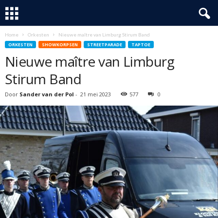
Home
Orkesten
Nieuwe maître van Limburg Stirum Band
ORKESTEN
SHOWKORPSEN
STREETPARADE
TAPTOE
Nieuwe maître van Limburg
Stirum Band
Door
Sander van der Pol
-
21 mei 2023
577
0