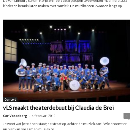
De van Limburg Stirum Korpsen heeft de afgelopen twee weken maar liefst 325
kinderen kennis laten maken met muziek. De muzikanten kwamen langs op...
Concert
vLS maakt theaterdebuut bij Claudia de Brei
Cor Vosseberg
-
4 februari 2019
0
Je weet wat je te doen staat; de straat op, achter de muziek aan! Wie droomt er
nu niet van om samen muziek te...