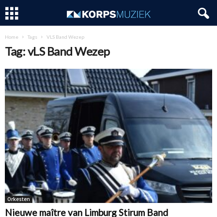
Home
Tags
VLS Band Wezep
Tag: vLS Band Wezep
Orkesten
Nieuwe maître van Limburg Stirum Band