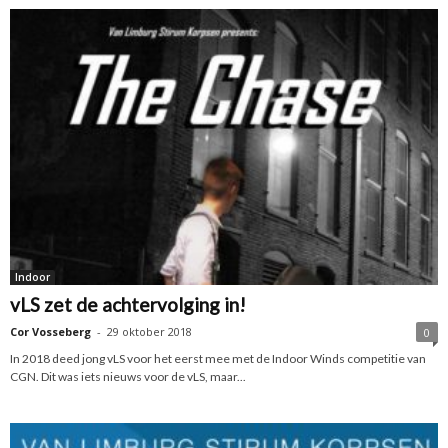
Indoor
vLS zet de achtervolging in!
Cor Vosseberg
-
29 oktober 2018
0
In 2018 deed jong vLS voor het eerst mee met de Indoor Winds competitie van
CGN. Dit was iets nieuws voor de vLS, maar...