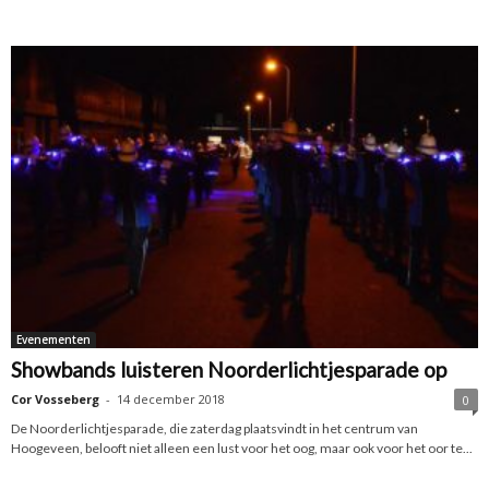
Evenementen
Showbands luisteren Noorderlichtjesparade op
Cor Vosseberg
-
14 december 2018
0
De Noorderlichtjesparade, die zaterdag plaatsvindt in het centrum van
Hoogeveen, belooft niet alleen een lust voor het oog, maar ook voor het oor te...