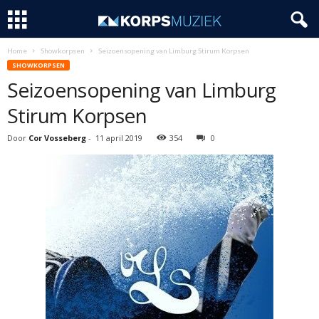
Home
Showkorpsen
Seizoensopening van Limburg Stirum Korpsen
SHOWKORPSEN
Seizoensopening van Limburg
Stirum Korpsen
Door
Cor Vosseberg
-
11 april 2019
354
0