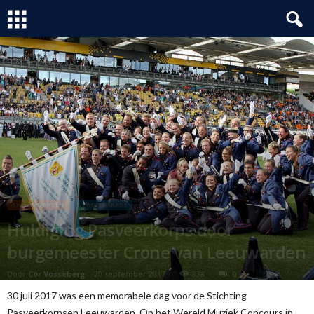
SHOWKORPSEN
STREETPARADE
Huldiging Pasveerkorps door
burgemeester Crone van Leeuwarden
Door
Cor Vosseberg
-
20 september 2017
838
0
30 juli 2017 was een memorabele dag voor de Stichting
Pasveerkorpsen Leeuwarden. Op het Wereld Muziek Concours in