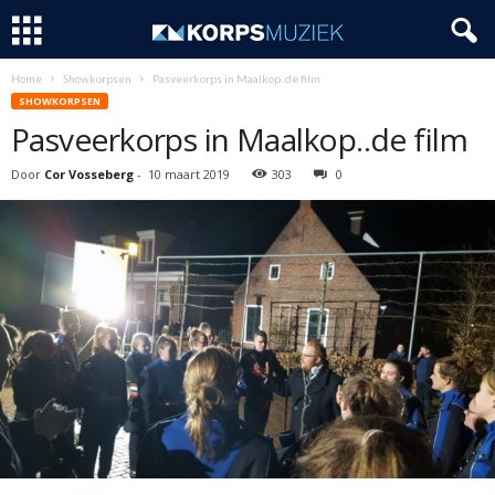
Home
Showkorpsen
Pasveerkorps in Maalkop..de film
SHOWKORPSEN
Pasveerkorps in Maalkop..de film
Door
Cor Vosseberg
-
10 maart 2019
303
0