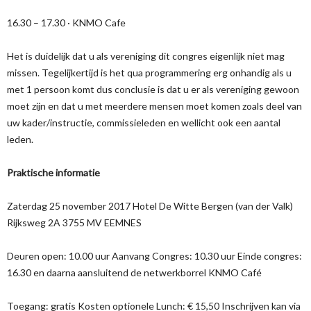
16.30 – 17.30 · KNMO Cafe
Het is duidelijk dat u als vereniging dit congres eigenlijk niet mag
missen. Tegelijkertijd is het qua programmering erg onhandig als u
met 1 persoon komt dus conclusie is dat u er als vereniging gewoon
moet zijn en dat u met meerdere mensen moet komen zoals deel van
uw kader/instructie, commissieleden en wellicht ook een aantal
leden.
Praktische informatie
Zaterdag 25 november 2017 Hotel De Witte Bergen (van der Valk)
Rijksweg 2A 3755 MV EEMNES
Deuren open: 10.00 uur Aanvang Congres: 10.30 uur Einde congres:
16.30 en daarna aansluitend de netwerkborrel KNMO Café
Toegang: gratis Kosten optionele Lunch: € 15,50 Inschrijven kan via