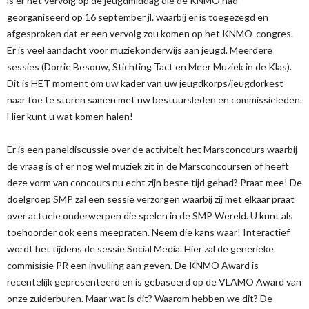
is er het vervolg op de jeugdmiddag die de KNMO had
georganiseerd op 16 september jl. waarbij er is toegezegd en
afgesproken dat er een vervolg zou komen op het KNMO-congres.
Er is veel aandacht voor muziekonderwijs aan jeugd. Meerdere
sessies (Dorrie Besouw, Stichting Tact en Meer Muziek in de Klas).
Dit is HET moment om uw kader van uw jeugdkorps/jeugdorkest
naar toe te sturen samen met uw bestuursleden en commissieleden.
Hier kunt u wat komen halen!
Er is een paneldiscussie over de activiteit het Marsconcours waarbij
de vraag is of er nog wel muziek zit in de Marsconcoursen of heeft
deze vorm van concours nu echt zijn beste tijd gehad? Praat mee! De
doelgroep SMP zal een sessie verzorgen waarbij zij met elkaar praat
over actuele onderwerpen die spelen in de SMP Wereld. U kunt als
toehoorder ook eens meepraten. Neem die kans waar! Interactief
wordt het tijdens de sessie Social Media. Hier zal de generieke
commisisie PR een invulling aan geven. De KNMO Award is
recentelijk gepresenteerd en is gebaseerd op de VLAMO Award van
onze zuiderburen. Maar wat is dit? Waarom hebben we dit? De