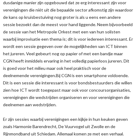
dusdanige manier zijn opgebouwd dat ze erg interessant zijn voor
verenigingen die níét uit die bepaalde sector afkomstig zijn waardoor
de kans op kruisbestuiving nog groter is als u eens een andere
sessie bezoekt dan de meest voor hand liggende. Neem bijvoorbeeld
de sessie van het Metropole Orkest met een van hun solisten
waarbij improvisatie een thema is; dit is voor iedereen interessant. Er
wordt een sessie gegeven over de mogelijkheden van ICT binnen
het jureren. Veel gebeurt nog op papier of met een bandje maar
CGN heeft inmiddels ervaring in het volledig papierloos jureren. Dit
is goed voor het milieu maar ook heel praktisch voor de
deelnemende verenigingen.Bij CGN is een smartphone voldoende.
Dit is een sessie die interessant is voor bondsbestuurders die willen
zien hoe ICT wordt toegepast maar ook voor concoursorganisaties,
verenigingen die wedstrijden organiseren en voor verenigingen die
deelnemen aan wedstrijden.
Er zijn sessies waarbij verenigingen een kijkje in hun keuken geven
zoals Harmonie Barendrecht, De Vuurvogel uit Zwolle en de
Rijnmondband uit Schiedam. Allemaal komen ze met een verhaal.