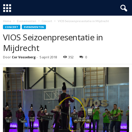
Home
Evenementen
Concert
VIOS Seizoenpresentatie in Mijdrecht
CONCERT
EVENEMENTEN
VIOS Seizoenpresentatie in
Mijdrecht
Door
Cor Vosseberg
-
5 april 2018
352
0