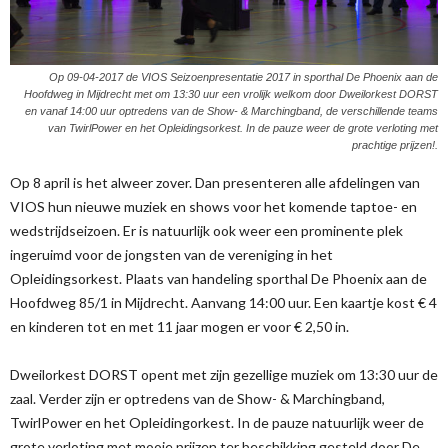
Op 09-04-2017 de VIOS Seizoenpresentatie 2017 in sporthal De Phoenix aan de
Hoofdweg in Mijdrecht met om 13:30 uur een vrolijk welkom door Dweilorkest DORST
en vanaf 14:00 uur optredens van de Show- & Marchingband, de verschillende teams
van TwirlPower en het Opleidingsorkest. In de pauze weer de grote verloting met
prachtige prijzen!.
Op 8 april is het alweer zover. Dan presenteren alle afdelingen van
VIOS hun nieuwe muziek en shows voor het komende taptoe- en
wedstrijdseizoen. Er is natuurlijk ook weer een prominente plek
ingeruimd voor de jongsten van de vereniging in het
Opleidingsorkest. Plaats van handeling sporthal De Phoenix aan de
Hoofdweg 85/1 in Mijdrecht. Aanvang 14:00 uur. Een kaartje kost € 4
en kinderen tot en met 11 jaar mogen er voor € 2,50 in.
Dweilorkest DORST opent met zijn gezellige muziek om 13:30 uur de
zaal. Verder zijn er optredens van de Show- & Marchingband,
TwirlPower en het Opleidingorkest. In de pauze natuurlijk weer de
grote verloting met mooie prijzen ter beschikking gesteld door De