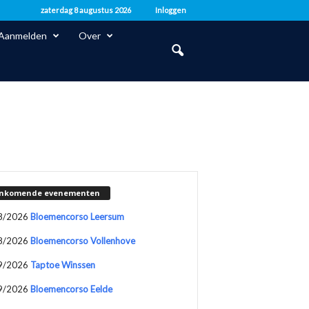
zaterdag 8 augustus 2026
Inloggen
Aanmelden
Over
nkomende evenementen
8/2026
Bloemencorso Leersum
8/2026
Bloemencorso Vollenhove
9/2026
Taptoe Winssen
9/2026
Bloemencorso Eelde