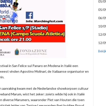
05/0
05/0
06/0
10/0
12/0
12/0
Bekij
stival in San Felice sul Panaro en Modena in Italië een
 geweest vinden Agostino Molinari, de Italiaanse organisator en
in.
r in aanraking kwam met de Nederlandse showkorpsen cultuur
wband Marum, wist het zeker: zoiets wilde hij ook in Italië
van diverse Marumers, waaronder Piet van Houten die toen
tistiek leider van Taptoe Leeuwarden (het huidige Proud