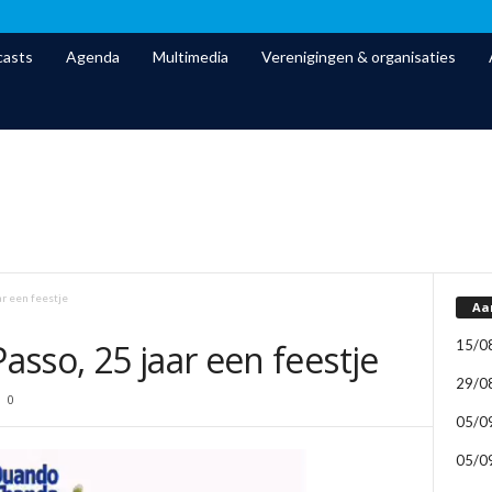
asts
Agenda
Multimedia
Verenigingen & organisaties
ar een feestje
Aa
15/0
sso, 25 jaar een feestje
29/0
0
05/0
05/0