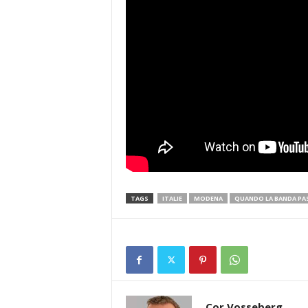
TAGS
ITALIE
MODENA
QUANDO LA BANDA PA
Cor Vosseberg