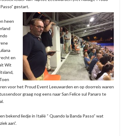
a Passo” gestart.
ren heen
rland
endo
rene
uliana
recht en
it Wit
itsland,
 Toen
aren voor het Proud Event Leeuwarden en op doorreis waren
tussendoor graag nog eens naar San Felice sul Panaro te
l.
n bekend liedje in Italië “ Quando la Banda Passo” wat
iek aan”.