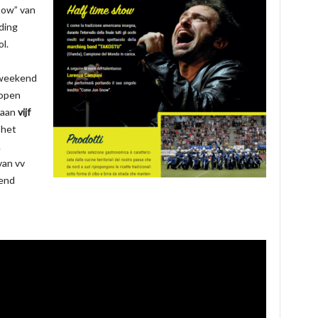
how” van
ding
l.
g weekend
lopen
 aan
vijf
 het
.
van vv
end