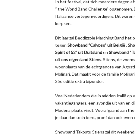
In het festival, dat zich meerdere dagen af
“ the World Band Challenge” opgenomen. D
Italiaanse vertegenwoordigers. Dit waren o
korpsen.
Dit jaar zal Beddizzole Marching Band het
tegen
Showband “Calypso” uit België
,
Sho
Spirit of 52” uit Duitsland
en
Showband “Ta
uit ons eigen land Stiens
. Stiens, de voorm
woonplaats van de echtgenote van Agost
Molinari. Dat maakt voor de familie Molinar
25e editie extra bijzonder.
Veel Nederlanders die in midden Italië op v
vakantiegangers, een avondje uit van en dit 
Modena plaats vindt. Voorafgaand aan the 
je daar dan toch bent, proef dan ook even de
Showband Takostu Stiens zal dit weekend