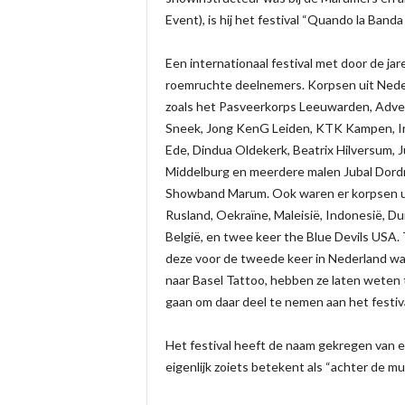
Event), is hij het festival “Quando la Band
Een internationaal festival met door de ja
roemruchte deelnemers. Korpsen uit Nede
zoals het Pasveerkorps Leeuwarden, Adv
Sneek, Jong KenG Leiden, KTK Kampen, I
Ede, Dindua Oldekerk, Beatrix Hilversum, J
Middelburg en meerdere malen Jubal Dord
Showband Marum. Ook waren er korpsen u
Rusland, Oekraïne, Maleisië, Indonesië, Du
België, en twee keer the Blue Devils USA.
deze voor de tweede keer in Nederland w
naar Basel Tattoo, hebben ze laten weten 
gaan om daar deel te nemen aan het festiva
Het festival heeft de naam gekregen van ee
eigenlijk zoiets betekent als “achter de muz