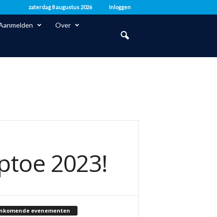
zaterdag 8 augustus 2026
Inloggen
Aanmelden
Over
aptoe 2023!
nkomende evenementen