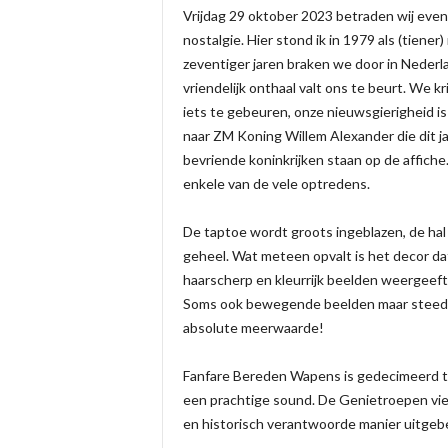
Vrijdag 29 oktober 2023 betraden wij ev
nostalgie. Hier stond ik in 1979 als (tien
zeventiger jaren braken we door in Nederl
vriendelijk onthaal valt ons te beurt. We 
iets te gebeuren, onze nieuwsgierigheid is
naar ZM Koning Willem Alexander die dit ja
bevriende koninkrijken staan op de affiche.
enkele van de vele optredens.
De taptoe wordt groots ingeblazen, de hal
geheel. Wat meteen opvalt is het decor d
haarscherp en kleurrijk beelden weergeeft 
Soms ook bewegende beelden maar steeds
absolute meerwaarde!
Fanfare Bereden Wapens is gedecimeerd tot
een prachtige sound. De Genietroepen vier
en historisch verantwoorde manier uitgeb