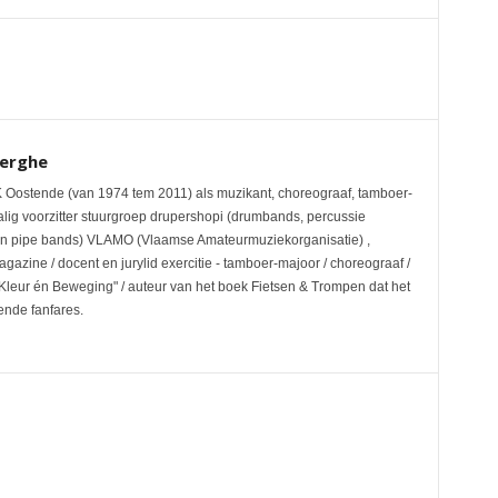
erghe
IK Oostende (van 1974 tem 2011) als muzikant, choreograaf, tamboer-
alig voorzitter stuurgroep drupershopi (drumbands, percussie
n pipe bands) VLAMO (Vlaamse Amateurmuziekorganisatie) ,
zine / docent en jurylid exercitie - tamboer-majoor / choreograaf /
 Kleur én Beweging" / auteur van het boek Fietsen & Trompen dat het
sende fanfares.