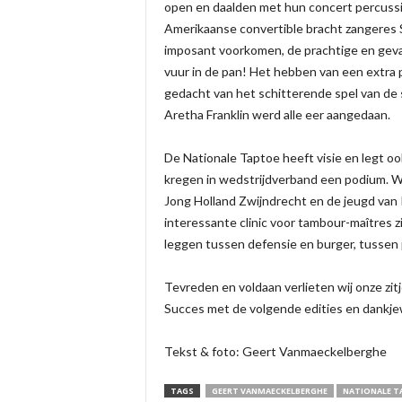
open en daalden met hun concert percussie
Amerikaanse convertible bracht zangeres 
imposant voorkomen, de prachtige en geva
vuur in de pan! Het hebben van een extra 
gedacht van het schitterende spel van de 
Aretha Franklin werd alle eer aangedaan.
De Nationale Taptoe heeft visie en legt 
kregen in wedstrijdverband een podium. Wi
Jong Holland Zwijndrecht en de jeugd van
interessante clinic voor tambour-maîtres zi
leggen tussen defensie en burger, tussen 
Tevreden en voldaan verlieten wij onze zitj
Succes met de volgende edities en dankjew
Tekst & foto: Geert Vanmaeckelberghe
TAGS
GEERT VANMAECKELBERGHE
NATIONALE T