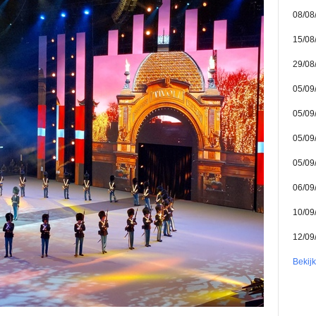
08/08
15/08
29/08
05/09
05/09
05/09
05/09
06/09
10/09
12/09
Bekij