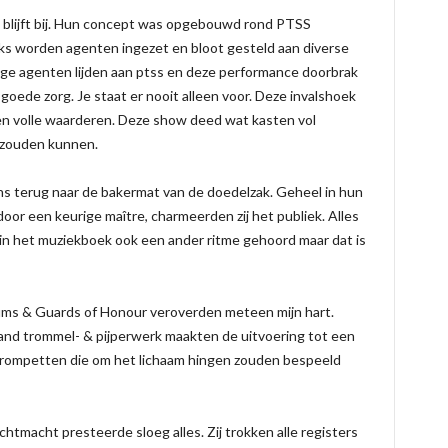
 blijft bij. Hun concept was opgebouwd rond PTSS
jks worden agenten ingezet en bloot gesteld aan diverse
ige agenten lijden aan ptss en deze performance doorbrak
oede zorg. Je staat er nooit alleen voor. Deze invalshoek
en volle waarderen. Deze show deed wat kasten vol
 zouden kunnen.
s terug naar de bakermat van de doedelzak. Geheel in hun
door een keurige maître, charmeerden zij het publiek. Alles
in het muziekboek ook een ander ritme gehoord maar dat is
ums & Guards of Honour veroverden meteen mijn hart.
staand trommel- & pijperwerk maakten de uitvoering tot een
 trompetten die om het lichaam hingen zouden bespeeld
htmacht presteerde sloeg alles. Zij trokken alle registers