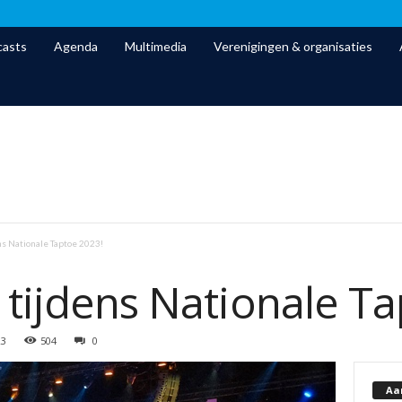
asts
Agenda
Multimedia
Verenigingen & organisaties
ns Nationale Taptoe 2023!
 tijdens Nationale T
23
504
0
Aa