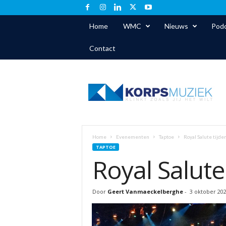
Home
WMC
Nieuws
Podc
Contact
K
o
r
p
s
m
u
Home
Evenementen
Taptoe
Royal Salute tijde
z
TAPTOE
i
Royal Salute
e
k
.
Door
Geert Vanmaeckelberghe
-
3 oktober 20
n
l