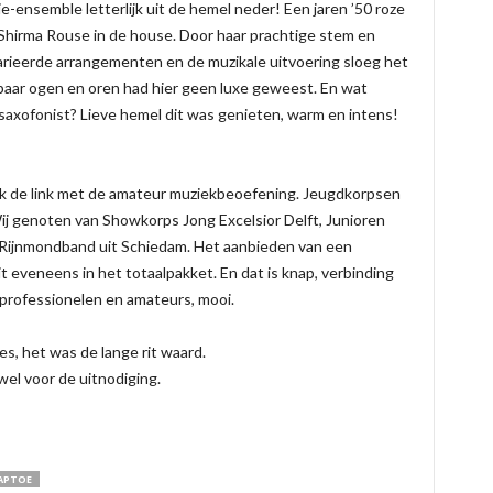
-ensemble letterlijk uit de hemel neder! Een jaren ’50 roze
Shirma Rouse in de house. Door haar prachtige stem en
rieerde arrangementen en de muzikale uitvoering sloeg het
paar ogen en oren had hier geen luxe geweest. En wat
saxofonist? Lieve hemel dit was genieten, warm en intens!
ook de link met de amateur muziekbeoefening. Jeugdkorpsen
j genoten van Showkorps Jong Excelsior Delft, Junioren
 Rijnmondband uit Schiedam. Het aanbieden van een
t eveneens in het totaalpakket. En dat is knap, verbinding
professionelen en amateurs, mooi.
es, het was de lange rit waard.
el voor de uitnodiging.
APTOE