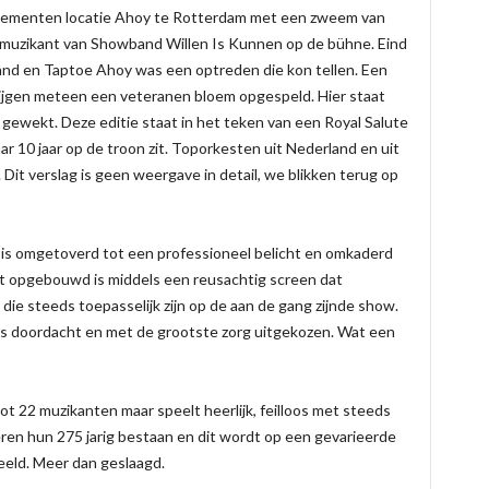
enementen locatie Ahoy te Rotterdam met een zweem van
er) muzikant van Showband Willen Is Kunnen op de bühne. Eind
and en Taptoe Ahoy was een optreden die kon tellen. Een
krijgen meteen een veteranen bloem opgespeld. Hier staat
 gewekt. Deze editie staat in het teken van een Royal Salute
ar 10 jaar op de troon zit. Toporkesten uit Nederland en uit
 Dit verslag is geen weergave in detail, we blikken terug op
 is omgetoverd tot een professioneel belicht en omkaderd
at opgebouwd is middels een reusachtig screen dat
die steeds toepasselijk zijn op de aan de gang zijnde show.
 doordacht en met de grootste zorg uitgekozen. Wat een
 22 muzikanten maar speelt heerlijk, feilloos met steeds
en hun 275 jarig bestaan en dit wordt op een gevarieerde
eeld. Meer dan geslaagd.