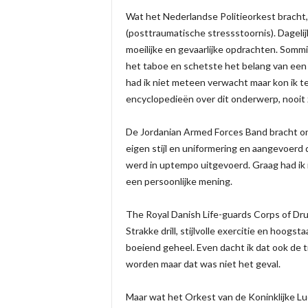
Wat het Nederlandse Politieorkest bracht,
(posttraumatische stressstoornis). Dageli
moeilijke en gevaarlijke opdrachten. Somm
het taboe en schetste het belang van een g
had ik niet meteen verwacht maar kon ik t
encyclopedieën over dit onderwerp, nooit
De Jordanian Armed Forces Band bracht on
eigen stijl en uniformering en aangevoerd 
werd in uptempo uitgevoerd. Graag had ik 
een persoonlijke mening.
The Royal Danish Life-guards Corps of Dr
Strakke drill, stijlvolle exercitie en hoog
boeiend geheel. Even dacht ik dat ook de
worden maar dat was niet het geval.
Maar wat het Orkest van de Koninklijke Luc