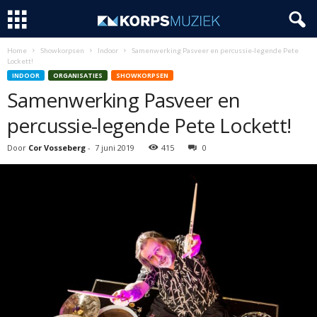
Home
Showkorpsen
Indoor
Samenwerking Pasveer en percussie-legende Pete
Lockett!
INDOOR
ORGANISATIES
SHOWKORPSEN
Samenwerking Pasveer en
percussie-legende Pete Lockett!
Door
Cor Vosseberg
-
7 juni 2019
415
0