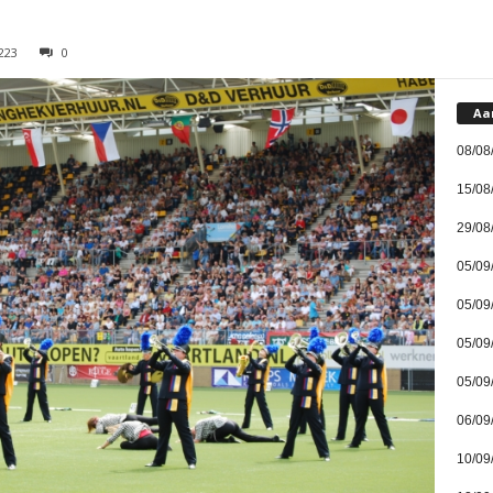
223
0
Aa
08/08
15/08
29/08
05/09
05/09
05/09
05/09
06/09
10/09