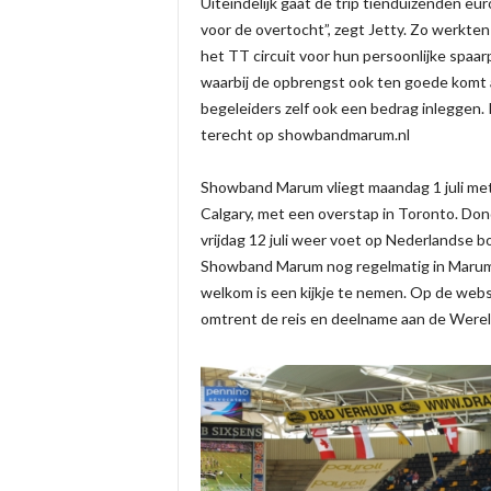
Uiteindelijk gaat de trip tienduizenden eu
voor de overtocht”, zegt Jetty. Zo werkte
het TT circuit voor hun persoonlijke spaa
waarbij de opbrengst ook ten goede komt a
begeleiders zelf ook een bedrag inleggen.
terecht op showbandmarum.nl
Showband Marum vliegt maandag 1 juli met
Calgary, met een overstap in Toronto. Dond
vrijdag 12 juli weer voet op Nederlandse b
Showband Marum nog regelmatig in Marum 
welkom is een kijkje te nemen. Op de websi
omtrent de reis en deelname aan de Wer