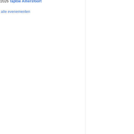
/2026
Taptoe Amersfoort
k alle evenementen