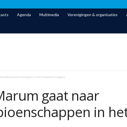
asts
Agenda
Multimedia
Verenigingen & organisaties
ereldkampioenschappen in het Canadese Calgary
arum gaat naar
ioenschappen in he