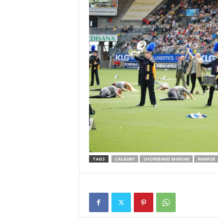
TAGS
CALGARY
SHOWBAND MARUM
WAMSB