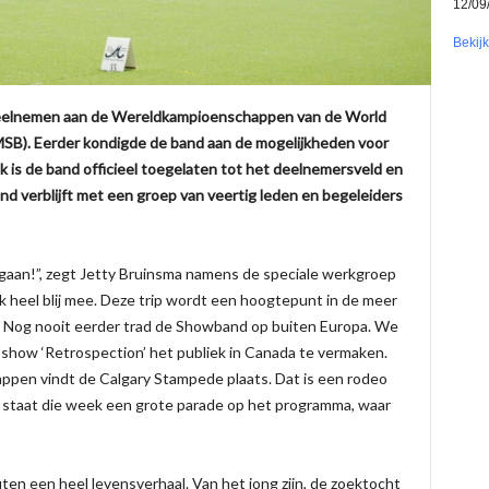
12/09
Bekij
r deelnemen aan de Wereldkampioenschappen van de World
B). Eerder kondigde de band aan de mogelijkheden voor
is de band officieel toegelaten tot het deelnemersveld en
and verblijft met een groep van veertig leden en begeleiders
aan!”, zegt Jetty Bruinsma namens de speciale werkgroep
jk heel blij mee. Deze trip wordt een hoogtepunt in de meer
ng. Nog nooit eerder trad de Showband op buiten Europa. We
how ‘Retrospection’ het publiek in Canada te vermaken.
ppen vindt de Calgary Stampede plaats. Dat is een rodeo
staat die week een grote parade op het programma, waar
uten een heel levensverhaal. Van het jong zijn, de zoektocht