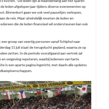
ro’s kosten. “De leden zijn al maandenlang aan het sparen
n de leden afgelopen jaar tijdens diverse evenementen op
rpot. Binnenkort gaan we ook veel paaseitjes verkopen,
an de reis. Maar uiteindelijk moeten de leden en
 Iedereen die de leden financieel wil ondersteunen kan ook
 een groep van veertig personen vanaf Schiphol naar
erdag 11 juli staat de terugvlucht gepland, waarna ze op
odem zetten. In de periode voorafgaand aan vertrek zal
en omgeving repeteren, waarbij iedereen van harte
te is een aparte pagina ingericht, met daarin alle updates
eldkampioenschappen.