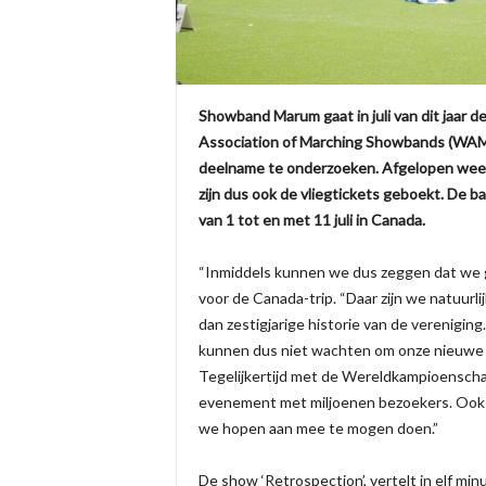
Showband Marum gaat in juli van dit jaa
Association of Marching Showbands (WAMS
deelname te onderzoeken. Afgelopen week 
zijn dus ook de vliegtickets geboekt. De b
van 1 tot en met 11 juli in Canada.
“Inmiddels kunnen we dus zeggen dat we g
voor de Canada-trip. “Daar zijn we natuurli
dan zestigjarige historie van de verenigi
kunnen dus niet wachten om onze nieuwe s
Tegelijkertijd met de Wereldkampioenscha
evenement met miljoenen bezoekers. Ook 
we hopen aan mee te mogen doen.”
De show ‘Retrospection’, vertelt in elf min