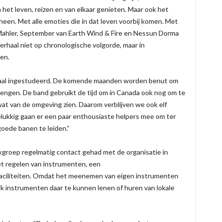
 het leven, reizen en van elkaar genieten. Maar ook het
rheen. Met alle emoties die in dat leven voorbij komen. Met
Mahler, September van Earth Wind & Fire en Nessun Dorma
rhaal niet op chronologische volgorde, maar in
en.
lemaal ingestudeerd. De komende maanden worden benut om
rengen. De band gebruikt de tijd om in Canada ook nog om te
wat van de omgeving zien. Daarom verblijven we ook elf
elukkig gaan er een paar enthousiaste helpers mee om ter
goede banen te leiden.”
kgroep regelmatig contact gehad met de organisatie in
et regelen van instrumenten, een
aciliteiten. Omdat het meenemen van eigen instrumenten
jk instrumenten daar te kunnen lenen of huren van lokale