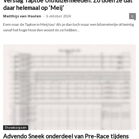
Verslag Taptoe Uithuizermeeden: Zo doen ze dat
daar helemaal op ‘Meij’
Matthijs van Houten
-
6 oktober 2024
0
Eem noar de Taptoe in Meij tou! Als je dan toch maar een kilometertje of twintig
vanaf het hoge Noorden woont én ze hebben...
Showkorpsen
Advendo Sneek onderdeel van Pre-Race tijdens