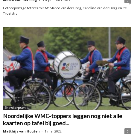
0
Fotoreportage fototeam KM: Marco van der Borg, Caroline van der Borg en Ite
Troelstra
Showkorpsen
Noordelijke WMC-toppers leggen nog niet alle
kaarten op tafel bij goed...
Matthijs van Houten
-
1 mei 2022
0