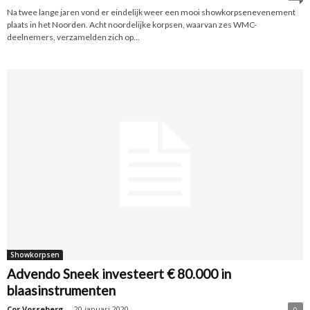
Na twee lange jaren vond er eindelijk weer een mooi showkorpsenevenement
plaats in het Noorden. Acht noordelijke korpsen, waarvan zes WMC-
deelnemers, verzamelden zich op...
Showkorpsen
Advendo Sneek investeert € 80.000 in
blaasinstrumenten
Cor Vosseberg
-
20 januari 2020
0