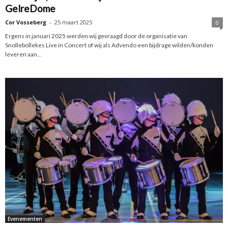
GelreDome
Cor Vosseberg
-
25 maart 2025
0
Ergens in januari 2025 werden wij gevraagd door de organisatie van
Snollebollekes Live in Concert of wij als Advendo een bijdrage wilden/konden
leveren aan...
Evenementen