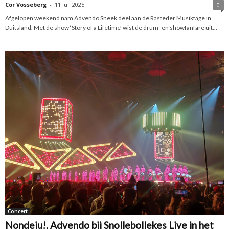
Cor Vosseberg
-
11 juli 2025
0
Afgelopen weekend nam Advendo Sneek deel aan de Rasteder Musiktage in
Duitsland. Met de show ‘Story of a Lifetime’ wist de drum- en showfanfare uit...
Concert
Nondeju!, Advendo bij Snollebollekes Live in het