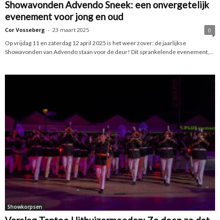
Showavonden Advendo Sneek: een onvergetelijk
evenement voor jong en oud
Cor Vosseberg
-
23 maart 2025
0
Op vrijdag 11 en zaterdag 12 april 2025 is het weer zover: de jaarlijkse
Showavonden van Advendo staan voor de deur! Dit sprankelende evenement,...
Showkorpsen