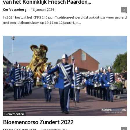
van het Koninklijk Friesch Paarden...
Cor Vosseberg
-
16 januari 2024
0
In 2024 bestaat het KFPS 145 jaar. Traditioneel werd dat ook dit jaar weer gevierd
met een jubileumshow, op 10,11 en 12 januari. In...
Evenementen
Bloemencorso Zundert 2022
Marco van der Borg
-
5 september 2022