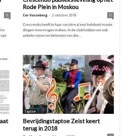
Rode Plein in Moskou
0
Cor Vosseberg
-
2 oktober 2018
0
Crescendo heeft in haar carrière al een heleboel mooie
 in
dingen mee mogen maken. In de club hebben we ook
 van
enkele reizen en belevenissen die...
Taptoe
aat
Bevrijdingstaptoe Zeist keert
terug in 2018