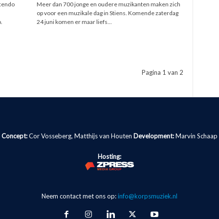
scendo
Meer dan 700 jonge en oudere muzikanten maken zich
n
op voor een muzikale dag in Stiens. Komende zaterdag
.
24 juni komen er maar liefs...
Pagina 1 van 2
Concept:
Cor Vosseberg, Matthijs van Houten
Development:
Marvin Schaap
Hosting:
Neem contact met ons op:
info@korpsmuziek.nl