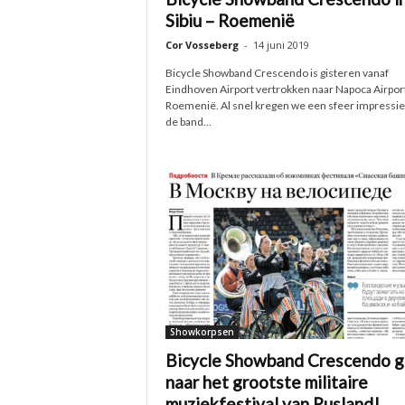
Sibiu – Roemenië
Cor Vosseberg
-
14 juni 2019
Bicycle Showband Crescendo is gisteren vanaf
Eindhoven Airport vertrokken naar Napoca Airport
Roemenië. Al snel kregen we een sfeer impressie
de band...
Showkorpsen
Bicycle Showband Crescendo g
naar het grootste militaire
muziekfestival van Rusland!