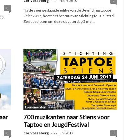
Cor Vosseberg
-
14 maart 2018
0
0
Na de zeer geslaagde editie van de Bevrijdingstaptoe
Zeist 2017, heeft het bestuur van Stichting Muziekstad
22
Zeist besloten om deze op zaterdag 5 mei...
Evenementen
aar
700 muzikanten naar Stiens voor
Taptoe en JeugdFestival
0
Cor Vosseberg
-
22 juni 2017
0