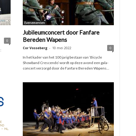
Evenementen
Jubileumconcert door Fanfare
Bereden Wapens
0
Cor Vosseberg
-
10 mei 2022
0
:
In het kader van het 100 jarig bestaan van ‘Bicycle
Showband Crescendo’ wordt op deze avond een gala-
concert verzorgd door de Fanfare Bereden Wapens...