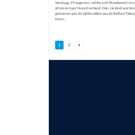
Vandaag, 29 augustus, zal Bicycle Showband Cre
afreizen naar Noord-Ierland. Hier zal deel worde
genomen aan de vijfde editie van de Belfast Tattoo
Deze...
1
2