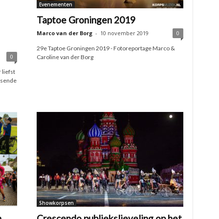
Evenementen
Taptoe Groningen 2019
Marco van der Borg
-
10 november 2019
0
29e Taptoe Groningen 2019 - Fotoreportage Marco &
0
Caroline van der Borg
liefst
etsende
Showkorpsen
n
Crescendo publiekslieveling op het