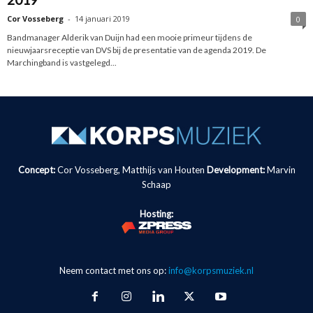
Cor Vosseberg
-
14 januari 2019
0
Bandmanager Alderik van Duijn had een mooie primeur tijdens de
nieuwjaarsreceptie van DVS bij de presentatie van de agenda 2019. De
Marchingband is vastgelegd...
Concept:
Cor Vosseberg, Matthijs van Houten
Development:
Marvin
Schaap
Hosting:
Neem contact met ons op:
info@korpsmuziek.nl