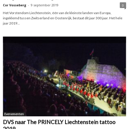
Cor Vosseberg
-
9 september 2019
0
Het Vorstendom Liechtenstein, één van de kleinste landen van Europa,
ingeklemd tussen Zwitserland en Oostenrijk, bestaat dit jaar 300 jaar. Het hele
jaar 2019...
Evenementen
DVS naar The PRINCELY Liechtenstein tattoo
2019