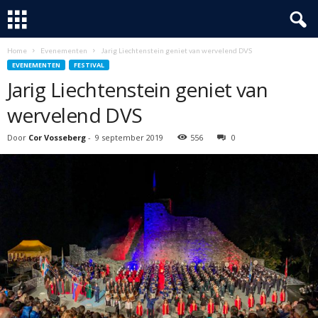
Home
Evenementen
Jarig Liechtenstein geniet van wervelend DVS
EVENEMENTEN
FESTIVAL
Jarig Liechtenstein geniet van
wervelend DVS
Door
Cor Vosseberg
-
9 september 2019
556
0