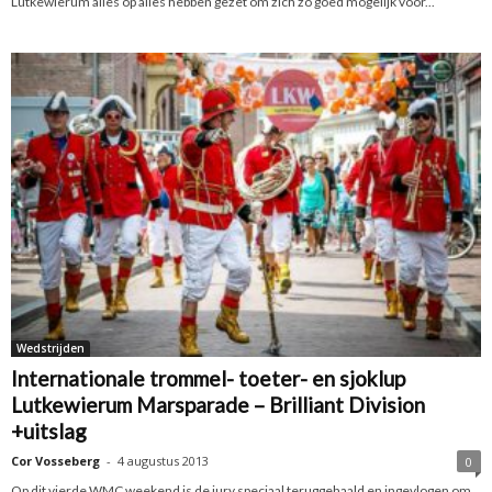
Lutkewierum alles op alles hebben gezet om zich zo goed mogelijk voor...
Wedstrijden
Internationale trommel- toeter- en sjoklup
Lutkewierum Marsparade – Brilliant Division
+uitslag
Cor Vosseberg
-
4 augustus 2013
0
Op dit vierde WMC weekend is de jury speciaal teruggehaald en ingevlogen om