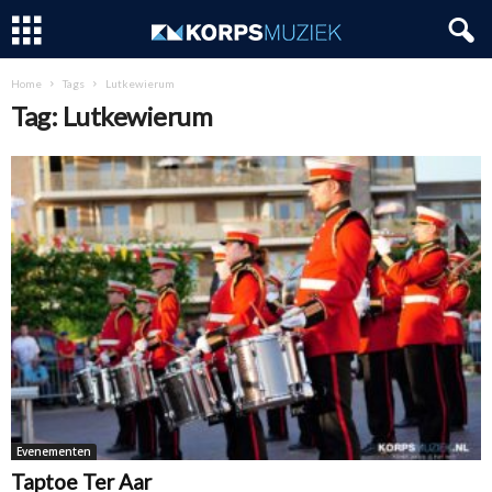
Home
Tags
Lutkewierum
Tag: Lutkewierum
Evenementen
Taptoe Ter Aar