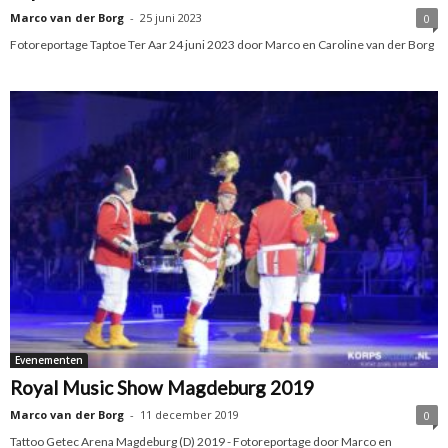
Marco van der Borg
-
25 juni 2023
0
Fotoreportage Taptoe Ter Aar 24 juni 2023 door Marco en Caroline van der Borg
Evenementen
Royal Music Show Magdeburg 2019
Marco van der Borg
-
11 december 2019
0
Tattoo Getec Arena Magdeburg (D) 2019 - Fotoreportage door Marco en