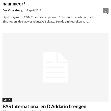
naar meer!
Cor Vosseberg
-
4 april 2018
0
Op de dag na de CGN Championships vindt 10 minuten verderop, ook in
Eindhoven, de Slagwerkdag 2018 plaats. Een dag in het teken van,...
Clinic
PAS International en D’Addario brengen