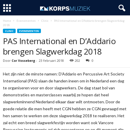
Home
Evenementen
Clinic
PAS International en D’Addario brengen Slagwerkdag
2018
CLINIC
EVENEMENTEN
PAS International en D’Addario
brengen Slagwerkdag 2018
Door
Cor Vosseberg
-
23 februari 2018
202
0
Het zijn niet de minste namen: D’Addario en Percussive Art Society
International (PAS) slaan de handen ineen om in Nederland een dag
te organiseren voor en door slagwerkers. De dag staat bol van
demonstraties en masterclasses waarbij ze hopen dat heel
slagwerkminnend Nederland elkaar daar wilt ontmoeten. Door de
goede relatie die men heeft met CGN hebben ze CGN gevraagd met
hen samen te werken om deze slagwerkdag 2018 te realiseren. Het
zal echt een breed slagwerkfestijn worden want ook Vancore
Percussion Instruments zal zich presenteren en op dit moment zijn