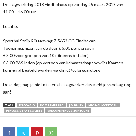
De slagwerkdag 2018 vindt plaats op zondag 25 maart 2018 van
11.00 – 16.00 uur
Locatie:
Sporthal Strijp Rijstenweg 7, 5652 CG Eindhoven
Toegangsprijzen aan de deur € 5,00 per persoon
€ 3,00 voor groepen van 10+ (ineens betalen)
€ 3,00 PAS leden (op vertoon van lidmaatschapsbewijs) Kaarten
kunnen al besteld worden via clinic@colorguard.org
Deze dag mag je niet missen als slagwerker dus meld je vandaag nog
aan!
TAGS
D’ADDARIO
DOM FAMULARO
JIM BAILEY
MICHAEL MCINTOSH
PERCUSSIVE ART SOCIETY
VANCORE PERCUSSION JOURE