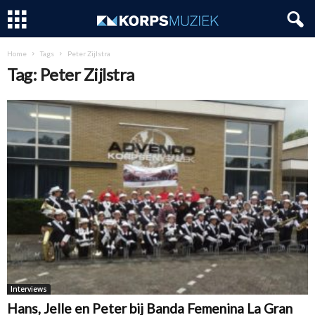
Home
Tags
Peter Zijlstra
Tag: Peter Zijlstra
Interviews
Hans, Jelle en Peter bij Banda Femenina La Gran