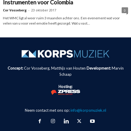
Instrumenten voor Colombia
Cor Vosseberg
-
23 oktober 2017
0
Het WMC ligt al weer ruim 3 maanden achter ons. Een evenement wat voor
velen van u voor veel emotie heeft gezorgd. Wat u vast...
Concept:
Cor Vosseberg, Matthijs van Houten
Development:
Marvin
Schaap
Hosting:
Neem contact met ons op:
info@korpsmuziek.nl