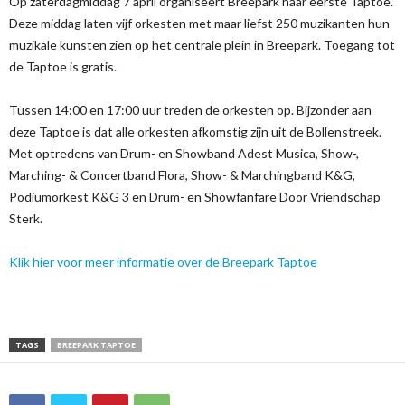
Op zaterdagmiddag 7 april organiseert Breepark haar eerste Taptoe.
Deze middag laten vijf orkesten met maar liefst 250 muzikanten hun
muzikale kunsten zien op het centrale plein in Breepark. Toegang tot
de Taptoe is gratis.
Tussen 14:00 en 17:00 uur treden de orkesten op. Bijzonder aan
deze Taptoe is dat alle orkesten afkomstig zijn uit de Bollenstreek.
Met optredens van Drum- en Showband Adest Musica, Show-,
Marching- & Concertband Flora, Show- & Marchingband K&G,
Podiumorkest K&G 3 en Drum- en Showfanfare Door Vriendschap
Sterk.
Klik hier voor meer informatie over de Breepark Taptoe
TAGS
BREEPARK TAPTOE